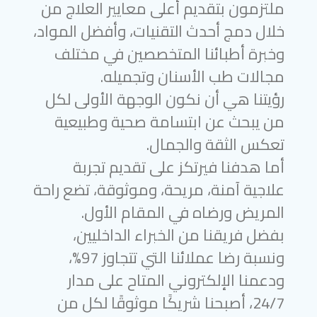
ملتزمون بتقديم أعلى معايير العلاج من
خلال دمج أحدث التقنيات، وأفضل المواد،
وخبرة أطبائنا المتخصصين في مختلف
مجالات طب الأسنان وتجميله.
رؤيتنا هي أن نكون الوجهة الأولى لكل
من يبحث عن ابتسامة صحية وطبيعية
تعكس الثقة والجمال.
أما هدفنا فيرتكز على تقديم تجربة
علاجية آمنة، مريحة، وموثوقة، تضع راحة
المريض ورضاه في المقام الأول.
بفضل فريقنا من الخبراء الداخليين،
ونسبة رضا عملائنا التي تتجاوز 97%،
ودعمنا الإلكتروني المتاح على مدار
24/7، أصبحنا شريكًا موثوقًا لكل من