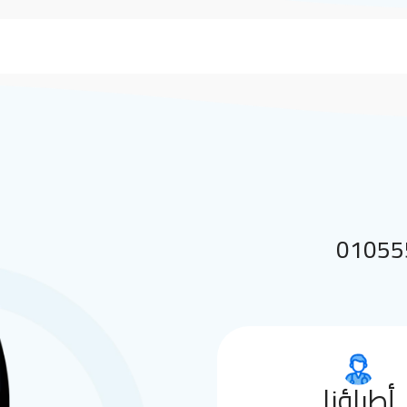
 بنا على 01055552144
أطباؤنا