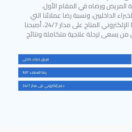
 المريض ورضاه في المقام الأول.
براء الداخليين، ونسبة رضا عملائنا التي
تتجاوز 97%، ودعمنا الإلكتروني المتاح على مدار 24/7، أصبحنا
ل من يسعى لرحلة علاجية متكاملة ونتائج
فريق خبراء داخلي
رضا العملاء 97%
دعم إلكتروني على مدار 24/7