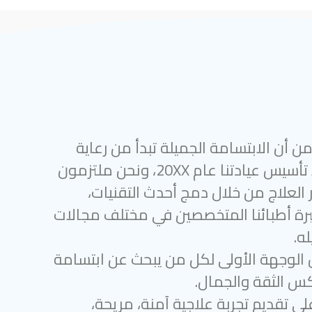
 أن الابتسامة الجميلة تبدأ من رعاية
أسنان متميزة. منذ تأسيس عيادتنا عام 20XX، ونحن ملتزمون
 العلاج من خلال دمج أحدث التقنيات،
رة أطبائنا المتخصصين في مختلف مجالات
ه.
 الوجهة الأولى لكل من يبحث عن ابتسامة
س الثقة والجمال.
لى تقديم تجربة علاجية آمنة، مريحة،