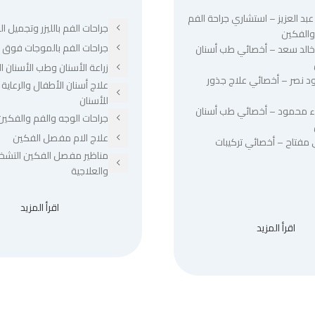
عبد العزيز – استشاري جراحة الفم
جراحات الفم بالليزر وتجميل الل
والفكين
جراحات الفم بالموجات فوق ا
 خالد سعد – أخصائي طب أسنان
زراعة الأسنان وطب الأسنان ا
د نصر – أخصائي علاج جذور
علاج أسنان الأطفال والرعاية 
للأسنان
ء محمود – أخصائي طب أسنان
جراحات الوجه والفم والفكين
علاج الام مفصل الفكين
 مفتاح – أخصائي تركيبات
مناظير مفصل الفكين التشخ
والعلاجية
اقرأ المزيد
اقرأ المزيد