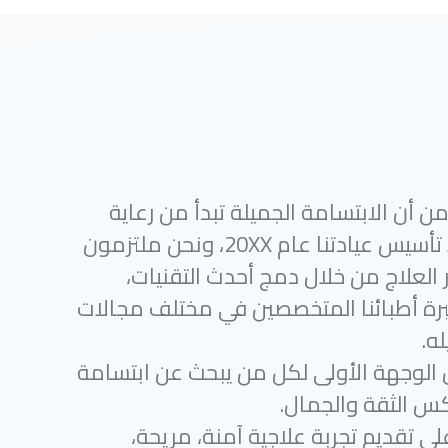
 أن الابتسامة الجميلة تبدأ من رعاية
أسنان متميزة. منذ تأسيس عيادتنا عام 20XX، ونحن ملتزمون
 العلاج من خلال دمج أحدث التقنيات،
رة أطبائنا المتخصصين في مختلف مجالات
ه.
 الوجهة الأولى لكل من يبحث عن ابتسامة
س الثقة والجمال.
لى تقديم تجربة علاجية آمنة، مريحة،