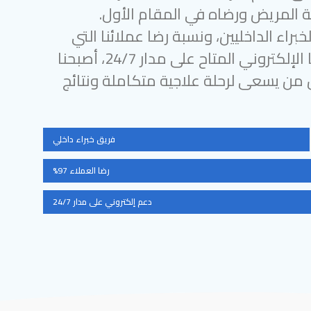
 المريض ورضاه في المقام الأول.
براء الداخليين، ونسبة رضا عملائنا التي
تتجاوز 97%، ودعمنا الإلكتروني المتاح على مدار 24/7، أصبحنا
ل من يسعى لرحلة علاجية متكاملة ونتائج
فريق خبراء داخلي
رضا العملاء 97%
دعم إلكتروني على مدار 24/7