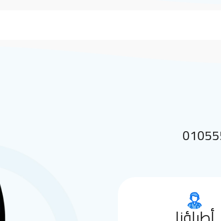
 بنا على 01055552144
أطباؤنا