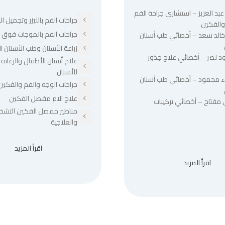
عبد العزيز – استشاري جراحة الفم
جراحات الفم بالليزر وتجميل الل
والفكين
جراحات الفم بالموجات فوق ا
 خالد سعد – أخصائي طب أسنان
زراعة الأسنان وطب الأسنان ا
د نصر – أخصائي علاج جذور
علاج أسنان الأطفال والرعاية 
للأسنان
ء محمود – أخصائي طب أسنان
جراحات الوجه والفم والفكين
علاج الام مفصل الفكين
 مفتاح – أخصائي تركيبات
مناظير مفصل الفكين التشخ
والعلاجية
اقرأ المزيد
اقرأ المزيد