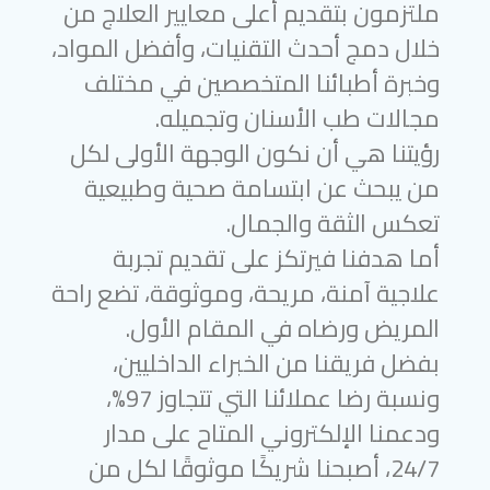
ملتزمون بتقديم أعلى معايير العلاج من
خلال دمج أحدث التقنيات، وأفضل المواد،
وخبرة أطبائنا المتخصصين في مختلف
مجالات طب الأسنان وتجميله.
رؤيتنا هي أن نكون الوجهة الأولى لكل
من يبحث عن ابتسامة صحية وطبيعية
تعكس الثقة والجمال.
أما هدفنا فيرتكز على تقديم تجربة
علاجية آمنة، مريحة، وموثوقة، تضع راحة
المريض ورضاه في المقام الأول.
بفضل فريقنا من الخبراء الداخليين،
ونسبة رضا عملائنا التي تتجاوز 97%،
ودعمنا الإلكتروني المتاح على مدار
24/7، أصبحنا شريكًا موثوقًا لكل من