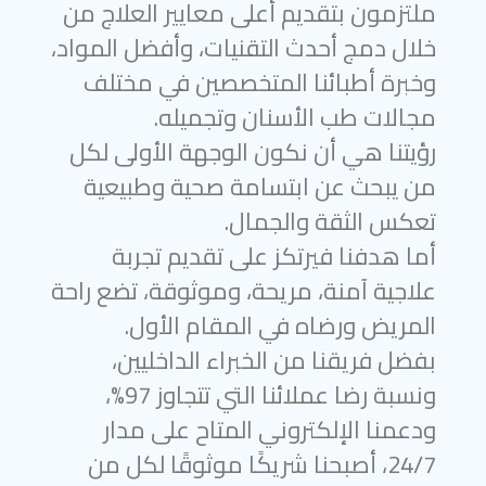
ملتزمون بتقديم أعلى معايير العلاج من
خلال دمج أحدث التقنيات، وأفضل المواد،
وخبرة أطبائنا المتخصصين في مختلف
مجالات طب الأسنان وتجميله.
رؤيتنا هي أن نكون الوجهة الأولى لكل
من يبحث عن ابتسامة صحية وطبيعية
تعكس الثقة والجمال.
أما هدفنا فيرتكز على تقديم تجربة
علاجية آمنة، مريحة، وموثوقة، تضع راحة
المريض ورضاه في المقام الأول.
بفضل فريقنا من الخبراء الداخليين،
ونسبة رضا عملائنا التي تتجاوز 97%،
ودعمنا الإلكتروني المتاح على مدار
24/7، أصبحنا شريكًا موثوقًا لكل من