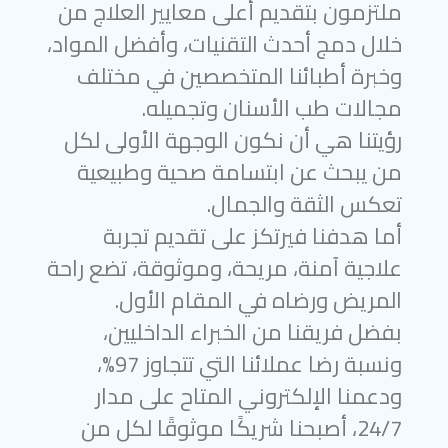
ملتزمون بتقديم أعلى معايير العلاج من
خلال دمج أحدث التقنيات، وأفضل المواد،
وخبرة أطبائنا المتخصصين في مختلف
مجالات طب الأسنان وتجميله.
رؤيتنا هي أن نكون الوجهة الأولى لكل
من يبحث عن ابتسامة صحية وطبيعية
تعكس الثقة والجمال.
أما هدفنا فيرتكز على تقديم تجربة
علاجية آمنة، مريحة، وموثوقة، تضع راحة
المريض ورضاه في المقام الأول.
بفضل فريقنا من الخبراء الداخليين،
ونسبة رضا عملائنا التي تتجاوز 97%،
ودعمنا الإلكتروني المتاح على مدار
24/7، أصبحنا شريكًا موثوقًا لكل من