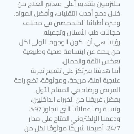
ملتزمون بتقديم أعلى معايير العلاج من
خلال دمج أحدث التقنيات، وأفضل المواد،
وخبرة أطبائنا المتخصصين في مختلف
مجالات طب الأسنان وتجميله.
رؤيتنا هي أن نكون الوجهة الأولى لكل
من يبحث عن ابتسامة صحية وطبيعية
تعكس الثقة والجمال.
أما هدفنا فيرتكز على تقديم تجربة
علاجية آمنة، مريحة، وموثوقة، تضع راحة
المريض ورضاه في المقام الأول.
بفضل فريقنا من الخبراء الداخليين،
ونسبة رضا عملائنا التي تتجاوز 97%،
ودعمنا الإلكتروني المتاح على مدار
24/7، أصبحنا شريكًا موثوقًا لكل من