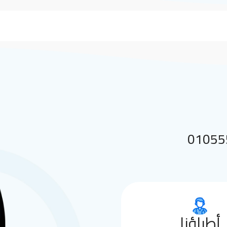
 بنا على 01055552144
أطباؤنا