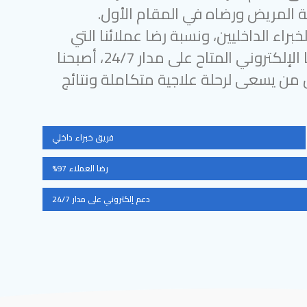
 المريض ورضاه في المقام الأول.
براء الداخليين، ونسبة رضا عملائنا التي
تتجاوز 97%، ودعمنا الإلكتروني المتاح على مدار 24/7، أصبحنا
ل من يسعى لرحلة علاجية متكاملة ونتائج
فريق خبراء داخلي
رضا العملاء 97%
دعم إلكتروني على مدار 24/7