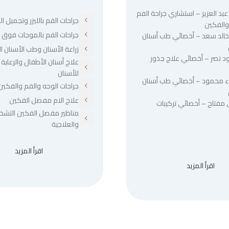
عبد العزيز – استشاري جراحة الفم
جراحات الفم بالليزر وتجميل الل
والفكين
جراحات الفم بالموجات فوق ا
 خالد سعد – أخصائي طب أسنان
زراعة الأسنان وطب الأسنان ا
د نصر – أخصائي علاج جذور
علاج أسنان الأطفال والرعاية 
للأسنان
ء محمود – أخصائي طب أسنان
جراحات الوجه والفم والفكين
علاج الام مفصل الفكين
 مفتاح – أخصائي تركيبات
مناظير مفصل الفكين التشخ
والعلاجية
اقرأ المزيد
اقرأ المزيد