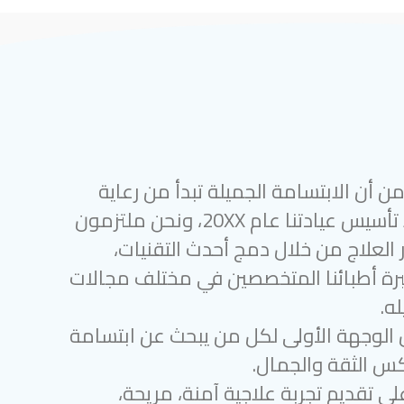
 أن الابتسامة الجميلة تبدأ من رعاية
أسنان متميزة. منذ تأسيس عيادتنا عام 20XX، ونحن ملتزمون
 العلاج من خلال دمج أحدث التقنيات،
رة أطبائنا المتخصصين في مختلف مجالات
ه.
 الوجهة الأولى لكل من يبحث عن ابتسامة
س الثقة والجمال.
لى تقديم تجربة علاجية آمنة، مريحة،