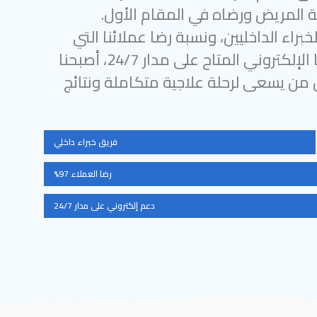
 المريض ورضاه في المقام الأول.
براء الداخليين، ونسبة رضا عملائنا التي
تتجاوز 97%، ودعمنا الإلكتروني المتاح على مدار 24/7، أصبحنا
ل من يسعى لرحلة علاجية متكاملة ونتائج
فريق خبراء داخلي
رضا العملاء 97%
دعم إلكتروني على مدار 24/7