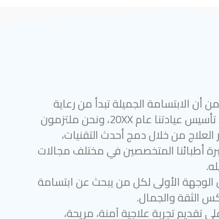
 أن الابتسامة الجميلة تبدأ من رعاية
أسنان متميزة. منذ تأسيس عيادتنا عام 20XX، ونحن ملتزمون
 العلاج من خلال دمج أحدث التقنيات،
رة أطبائنا المتخصصين في مختلف مجالات
ه.
 الوجهة الأولى لكل من يبحث عن ابتسامة
س الثقة والجمال.
لى تقديم تجربة علاجية آمنة، مريحة،