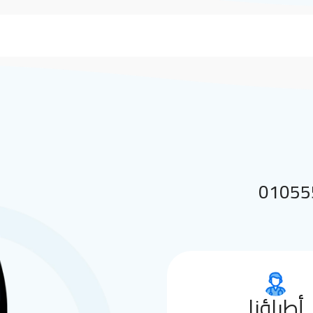
 بنا على 01055552144
أطباؤنا