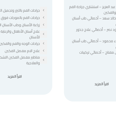
عبد العزيز – استشاري جراحة الفم
جراحات الفم بالليزر وتجميل الل
والفكين
جراحات الفم بالموجات فوق ا
 خالد سعد – أخصائي طب أسنان
زراعة الأسنان وطب الأسنان ا
د نصر – أخصائي علاج جذور
علاج أسنان الأطفال والرعاية 
للأسنان
ء محمود – أخصائي طب أسنان
جراحات الوجه والفم والفكين
علاج الام مفصل الفكين
 مفتاح – أخصائي تركيبات
مناظير مفصل الفكين التشخ
والعلاجية
اقرأ المزيد
اقرأ المزيد