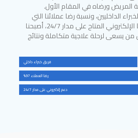
 المريض ورضاه في المقام الأول.
براء الداخليين، ونسبة رضا عملائنا التي
تتجاوز 97%، ودعمنا الإلكتروني المتاح على مدار 24/7، أصبحنا
ل من يسعى لرحلة علاجية متكاملة ونتائج
فريق خبراء داخلي
رضا العملاء 97%
دعم إلكتروني على مدار 24/7