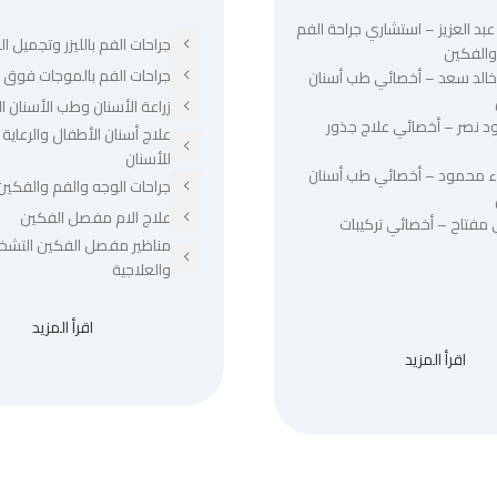
عبد العزيز – استشاري جراحة الفم
جراحات الفم بالليزر وتجميل الل
والفكين
جراحات الفم بالموجات فوق ا
 خالد سعد – أخصائي طب أسنان
زراعة الأسنان وطب الأسنان ا
د نصر – أخصائي علاج جذور
علاج أسنان الأطفال والرعاية 
للأسنان
ء محمود – أخصائي طب أسنان
جراحات الوجه والفم والفكين
علاج الام مفصل الفكين
 مفتاح – أخصائي تركيبات
مناظير مفصل الفكين التشخ
والعلاجية
اقرأ المزيد
اقرأ المزيد