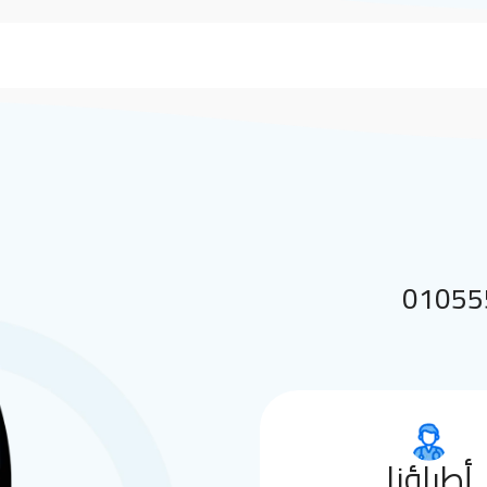
 بنا على 01055552144
أطباؤنا