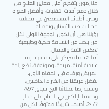
ملتزمون بتقديم أعلى معايير العلاج من
خلال دمج أحدث التقنيات، وأفضل المواد،
وخبرة أطبائنا المتخصصين في مختلف
مجالات طب الأسنان وتجميله.
رؤيتنا هي أن نكون الوجهة الأولى لكل
من يبحث عن ابتسامة صحية وطبيعية
تعكس الثقة والجمال.
أما هدفنا فيرتكز على تقديم تجربة
علاجية آمنة، مريحة، وموثوقة، تضع راحة
المريض ورضاه في المقام الأول.
بفضل فريقنا من الخبراء الداخليين،
ونسبة رضا عملائنا التي تتجاوز 97%،
ودعمنا الإلكتروني المتاح على مدار
24/7، أصبحنا شريكًا موثوقًا لكل من