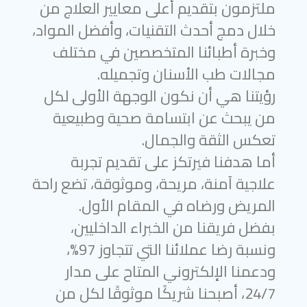
ملتزمون بتقديم أعلى معايير العلاج من
خلال دمج أحدث التقنيات، وأفضل المواد،
وخبرة أطبائنا المتخصصين في مختلف
مجالات طب الأسنان وتجميله.
رؤيتنا هي أن نكون الوجهة الأولى لكل
من يبحث عن ابتسامة صحية وطبيعية
تعكس الثقة والجمال.
أما هدفنا فيرتكز على تقديم تجربة
علاجية آمنة، مريحة، وموثوقة، تضع راحة
المريض ورضاه في المقام الأول.
بفضل فريقنا من الخبراء الداخليين،
ونسبة رضا عملائنا التي تتجاوز 97%،
ودعمنا الإلكتروني المتاح على مدار
24/7، أصبحنا شريكًا موثوقًا لكل من