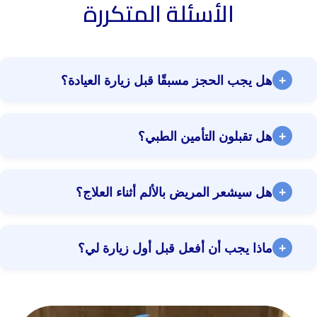
الأسئلة المتكررة
+
هل يجب الحجز مسبقًا قبل زيارة العيادة؟
نعم، يُنصح بالحجز مسبقًا لتقليل وقت الانتظار وضمان توفر الموعد.
+
هل تقبلون التأمين الطبي؟
يمكنك الحجز عبر الهاتف، واتساب، أو من خلال موقعنا الإلكتروني.
نعم، نتعامل مع عدة شركات تأمين. يرجى التواصل معنا أو إرسال
+
هل سيشعر المريض بالألم أثناء العلاج؟
نسخة من بطاقة التأمين الخاصة بك لتأكيد التغطية قبل زيارتك.
نضمن راحة المريض الكاملة ونستخدم التخدير الموضعي إلى جانب
+
ماذا يجب أن أفعل قبل أول زيارة لي؟
أحدث التقنيات لتقليل أو إزالة أي ألم.
يُستحسن الحضور قبل الموعد بـ 10 دقائق والصيام إذا كان أي أشعة أو
إجراء يتطلب ذلك. يرجى إحضار أي تقارير أو أشعة سابقة إن وجدت.