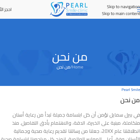
Skip to navigation
احجز الأ
MENU
Skip to main content
من نحن
Home
/
من نحن
Pearl Smile
من نحن
في بيرل سمايل نؤمن أن كل ابتسامة جميلة تبدأ من رعاية أسنان
متكاملة، مبنية على الخبرة، الدقة، والاهتمام بأدق التفاصيل. منذ
انطلاقتنا عام 20XX، جعلنا من رسالتنا تقديم رعاية صحية وجمالية
للأسنان وفق أعلى المعايير العالمية، لنمنح كل مراجعينا ابتسامة صحية