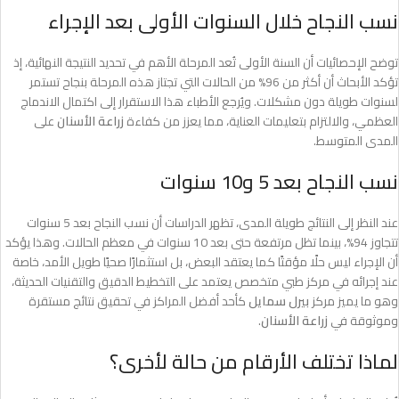
نسب النجاح خلال السنوات الأولى بعد الإجراء
توضح الإحصائيات أن السنة الأولى تُعد المرحلة الأهم في تحديد النتيجة النهائية، إذ
تؤكد الأبحاث أن أكثر من 96% من الحالات التي تجتاز هذه المرحلة بنجاح تستمر
لسنوات طويلة دون مشكلات. ويُرجع الأطباء هذا الاستقرار إلى اكتمال الاندماج
العظمي، والالتزام بتعليمات العناية، مما يعزز من كفاءة
زراعة الأسنان
على
المدى المتوسط.
نسب النجاح بعد 5 و10 سنوات
عند النظر إلى النتائج طويلة المدى، تظهر الدراسات أن نسب النجاح بعد 5 سنوات
تتجاوز 94%، بينما تظل مرتفعة حتى بعد 10 سنوات في معظم الحالات. وهذا يؤكد
أن الإجراء ليس حلًا مؤقتًا كما يعتقد البعض، بل استثمارًا صحيًا طويل الأمد، خاصة
عند إجرائه في مركز طبي متخصص يعتمد على التخطيط الدقيق والتقنيات الحديثة،
وهو ما يميز مركز
بيرل سمايل
كأحد أفضل المراكز في تحقيق نتائج مستقرة
وموثوقة في
زراعة الأسنان
.
لماذا تختلف الأرقام من حالة لأخرى؟