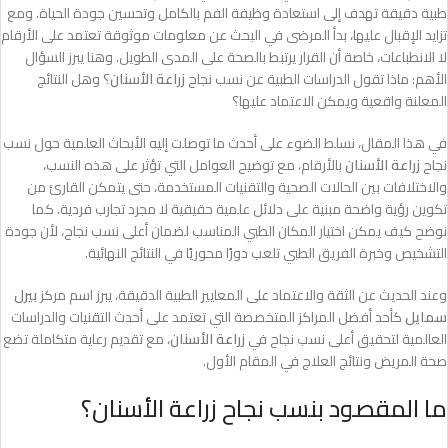
طبية دقيقة تهدف إلى استعادة وظيفة الفم بالكامل وتحسين جودة الحياة. ومع
تزايد الإقبال عليها، بدأ المرضى في البحث عن معلومات موثوقة تعتمد على الأرقام
لا الانطباعات، خاصة أن القرار يرتبط بالصحة على المدى الطويل. وهنا يبرز السؤال
الأهم: ماذا تقول الدراسات الطبية عن نسب نجاح
زراعة الأسنان
؟ وهل النتائج
المعلنة واقعية ويمكن الاعتماد عليها؟
في هذا المقال، نسلط الضوء على أحدث ما توصلت إليه الأبحاث العلمية حول نسب
نجاح
زراعة الأسنان
بالأرقام، مع توضيح العوامل التي تؤثر على هذه النسب،
والاختلافات بين الحالات الصحية والتقنيات المستخدمة، حتى يتمكن القارئ من
تكوين رؤية واضحة مبنية على دلائل علمية حقيقية لا مجرد تجارب فردية. كما
نوضح كيف يمكن اختيار المكان الطبي المناسب لضمان أعلى نسب نجاح، لأن جودة
التشخيص وخبرة الفريق الطبي تلعب دورًا محوريًا في النتائج النهائية.
وعند الحديث عن الثقة والاعتماد على المعايير الطبية الدقيقة، يبرز اسم مركز
بيرل
سمايل
كأحد أفضل المراكز المتخصصة التي تعتمد على أحدث التقنيات والدراسات
العالمية لتحقيق أعلى نسب نجاح في
زراعة الأسنان
، مع تقديم رعاية متكاملة تضع
صحة المريض ونتائج العلاج في المقام الأول.
ما المقصود بنسب نجاح زراعة الأسنان؟