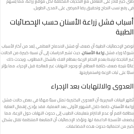
طبي خبير قادر على التعامل مع التحديات المختلفة لكل موقع زراعة، مما يُسهم
في رفع نسب النجاح وتحقيق رضا المرضى على المدى الطويل.
أسباب فشل زراعة الأسنان حسب الإحصائيات
الطبية
توضح الإحصائيات الطبية أن ضعف أو فشل الاندماج العظمي يُعد من أكثر الأسباب
شيوعًا وراء فشل
زراعة الأسنان
، حيث تشير الدراسات إلى أن نسبة كبيرة من الحالات
غير الناجحة ترتبط بعدم التحام الزرعة بعظام الفك بالشكل المطلوب. ويحدث ذلك
غالبًا نتيجة ضعف كثافة العظام، أو وجود التهابات غير مُعالجة قبل الإجراء، مما يؤثر
سلبًا على ثبات الزرعة واستمراريتها.
العدوى والالتهابات بعد الإجراء
تُظهر البيانات السريرية أن العدوى البكتيرية تمثل سببًا مهمًا في بعض حالات فشل
زراعة الأسنان
، خاصة خلال الشهور الأولى بعد العملية. فقد يؤدي إهمال العناية
بنظافة الفم أو عدم الالتزام بتعليمات الطبيب إلى حدوث التهابات حول الزرعة، مما
يضعف الأنسجة الداعمة لها. وتؤكد الإحصائيات أن المتابعة المنتظمة تقلل بشكل
كبير من احتمالية حدوث هذه المضاعفات.