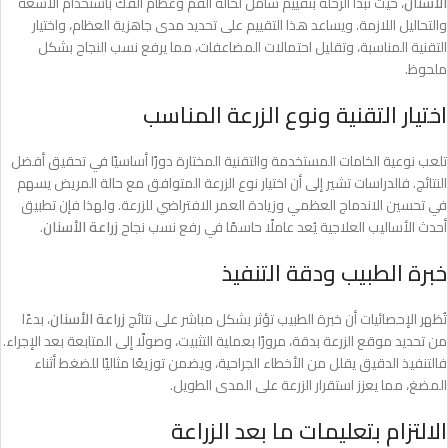
الأسنان
، حيث تبدأ الرحلة بتقييم شامل لحالة الفم وعظام الفك باستخدام الأشعة
والتحاليل اللازمة. ويساعد هذا التقييم على تحديد مدى جاهزية العظام، واختيار
التقنية المناسبة، وتقليل احتمالات المضاعفات، مما يرفع نسب النجاح بشكل
ملحوظ.
اختيار التقنية ونوع الزرعة المناسب
تلعب نوعية الخامات المستخدمة والتقنية المختارة دورًا أساسيًا في تحقيق أفضل
النتائج. فالدراسات تشير إلى أن اختيار نوع الزرعة المتوافق مع حالة المريض يسهم
في تحسين الاندماج العظمي وزيادة العمر الافتراضي للزرعة. ولهذا فإن تطبيق
أحدث الأساليب العلاجية يُعد عاملًا حاسمًا في رفع نسب نجاح
زراعة الأسنان
.
خبرة الطبيب ودقة التنفيذ
تُظهر الإحصائيات أن خبرة الطبيب تؤثر بشكل مباشر على نتائج
زراعة الأسنان
، بدءًا
من تحديد موقع الزرعة بدقة، مرورًا بعملية التثبيت، وصولًا إلى المتابعة بعد الإجراء.
فالتنفيذ الدقيق يقلل من الأخطاء الجراحية، ويضمن توزيعًا مثاليًا للضغط أثناء
المضغ، مما يعزز استقرار الزرعة على المدى الطويل.
الالتزام بتعليمات ما بعد الزراعة