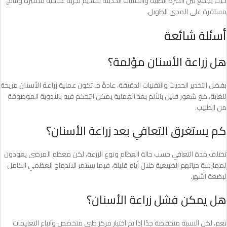
حيث يجمع بين الخبرة الطبية والتقنيات الحديثة لتقديم تجربة علاجية متميزة ونتائج
مستقرة على المدى الطويل.
أسئلة شائعة
هل زراعة الأسنان مؤلمة؟
بفضل التخدير الحديث والتقنيات الدقيقة، عادةً ما تكون عملية
زراعة الأسنان
مريحة
للغاية، مع شعور قليل بالألم بعد العملية يمكن التحكم فيه بالأدوية الموصوفة
من الطبيب.
كم يستغرق التعافي بعد زراعة الأسنان؟
تختلف مدة التعافي حسب حالة العظام ونوع الزرعة، لكن معظم المرضى يعودون
لممارسة حياتهم الطبيعية خلال أيام قليلة، فيما يستمر الاندماج العظمي الكامل
لبضعة أشهر.
هل يمكن فشل زراعة الأسنان؟
نعم، لكن النسبة منخفضة جدًا إذا تم اختيار مركز طبي متخصص واتباع التعليمات