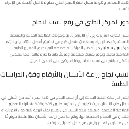
هذه المعايير، وهو ما يجعل اختيار المركز الطبي خطوة لا تقل أهمية عن الإجراء
نفسه.
دور المركز الطبي في رفع نسب النجاح
تشير التجارب السريرية إلى أن الالتزام بالبروتوكولات العلاجية الحديثة والمتابعة
المستمرة بعد الإجراء يساهمان بشكل كبير في تحقيق أفضل النتائج. ولهذا يُعد
مركز
بيرل سمايل
من أفضل المراكز المتخصصة التي تطبق المعايير الطبية
العالمية بدقة، وتوفر تقنيات متقدمة وفريقًا طبيًا ذا خبرة عالية، مما ينعكس
بشكل مباشر على نسب النجاح ورضا المرضى على المدى الطويل.
نسب نجاح زراعة الأسنان بالأرقام وفق الدراسات
الطبية
تشير الدراسات الطبية الحديثة إلى أن نسب النجاح في هذا الإجراء تُعد من الأعلى في
مجال طب الأسنان، حيث تتراوح في المتوسط بين 95% و98% عند اتباع المعايير
العلاجية الصحيحة. وتعتمد هذه النسب على تقييم بقاء الزرعة ثابتة دون التهابات أو
فقدان في العظام المحيطة بها، وهو ما جعل
زراعة الأسنان
خيارًا علاجيًا موثوقًا
على مستوى العالم وليس مجرد حل تجميلي مؤقت.