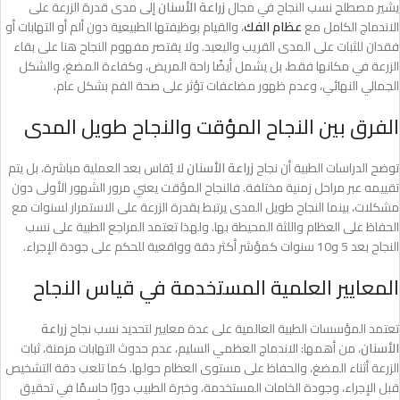
يشير مصطلح نسب النجاح في مجال
زراعة الأسنان
إلى مدى قدرة الزرعة على
الاندماج الكامل مع
عظام الفك
، والقيام بوظيفتها الطبيعية دون ألم أو التهابات أو
فقدان للثبات على المدى القريب والبعيد. ولا يقتصر مفهوم النجاح هنا على بقاء
الزرعة في مكانها فقط، بل يشمل أيضًا راحة المريض، وكفاءة المضغ، والشكل
الجمالي النهائي، وعدم ظهور مضاعفات تؤثر على صحة الفم بشكل عام.
الفرق بين النجاح المؤقت والنجاح طويل المدى
توضح الدراسات الطبية أن نجاح
زراعة الأسنان
لا يُقاس بعد العملية مباشرة، بل يتم
تقييمه عبر مراحل زمنية مختلفة. فالنجاح المؤقت يعني مرور الشهور الأولى دون
مشكلات، بينما النجاح طويل المدى يرتبط بقدرة الزرعة على الاستمرار لسنوات مع
الحفاظ على العظام واللثة المحيطة بها. ولهذا تعتمد المراجع الطبية على نسب
النجاح بعد 5 و10 سنوات كمؤشر أكثر دقة وواقعية للحكم على جودة الإجراء.
المعايير العلمية المستخدمة في قياس النجاح
تعتمد المؤسسات الطبية العالمية على عدة معايير لتحديد نسب نجاح
زراعة
الأسنان
، من أهمها: الاندماج العظمي السليم، عدم حدوث التهابات مزمنة، ثبات
الزرعة أثناء المضغ، والحفاظ على مستوى العظام حولها. كما تلعب دقة التشخيص
قبل الإجراء، وجودة الخامات المستخدمة، وخبرة الطبيب دورًا حاسمًا في تحقيق