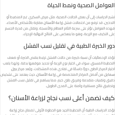
العوامل الصحية ونمط الحياة
تشير الدراسات إلى أن بعض الحالات الصحية، مثل مرض السكري غير المنضبط أو
التدخين، قد ترفع من احتمالات فشل
زراعة الأسنان
مقارنة بالأشخاص الأصحاء.
فهذه العوامل تؤثر على سرعة التئام العظام والأنسجة، وتقلل من قدرة الجسم
على التكيف مع الزرعة، وهو ما ينعكس على النتائج النهائية للإجراء.
دور الخبرة الطبية في تقليل نسب الفشل
تؤكد الإحصائيات أن نسبة كبيرة من حالات الفشل ترتبط بنقص الخبرة أو ضعف
التخطيط المسبق، سواء في اختيار نوع الزرعة أو تحديد موقعها بدقة. ولهذا يلعب
اختيار المركز الطبي دورًا حاسمًا في تفادي هذه المشكلات. ويُعد مركز
بيرل
سمايل
من أفضل المراكز المتخصصة في
زراعة الأسنان
، حيث يعتمد على تشخيص
دقيق وتقنيات متقدمة وفريق طبي خبير، مما يساهم في تقليل نسب الفشل
وتحقيق نتائج مستقرة وآمنة على المدى الطويل.
كيف تضمن أعلى نسب نجاح لزراعة الأسنان؟
تؤكد الدراسات الطبية أن التخطيط الجيد هو الخطوة الأولى لضمان نجاح
زراعة