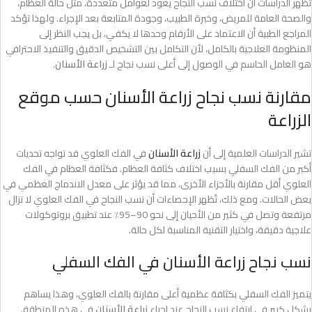
تُظهر الدراسات أن اختلاف نسب النجاح يعود لعوامل متعددة، مثل حالة العظام،
والصحة العامة للمريض، وخبرة الطبيب، وجودة المتابعة بعد الإجراء. ولهذا تؤكد
المراجع الطبية أن الاعتماد على الأرقام وحدها لا يكفي، بل يجب النظر إلى
المنظومة العلاجية بالكامل، لأن التكامل بين التشخيص الدقيق والتنفيذ الاحترافي
هو العامل الحاسم في الوصول إلى أعلى نسب نجاح لـ
زراعة الأسنان
.
مقارنة نسب نجاح زراعة الأسنان حسب موقع
الزراعة
تشير الدراسات العلمية إلى أن
زراعة الأسنان
في الفك العلوي قد تواجه تحديات
أكبر من الفك السفلي بسبب اختلاف كثافة العظام. فكثافة العظام في الفك
العلوي أقل مقارنة بالأجزاء الأخرى، مما قد يؤثر على معدل الاندماج العظمي في
بعض الحالات. ومع ذلك، تُظهر الإحصاءات أن نسب النجاح في الفك العلوي لا تزال
مرتفعة وتصل في كثير من الأحيان إلى نحو 90–95٪ عند تطبيق بروتوكولات
علاجية دقيقة، واختيار التقنية المناسبة لكل حالة.
نسب نجاح زراعة الأسنان في الفك السفلي
يتميز الفك السفلي بكثافة عظمية أعلى مقارنة بالفك العلوي، وهذا يساهم
بشكل كبير في ارتفاع نسب النجاح عند إجراء
زراعة الأسنان
في هذه المنطقة.