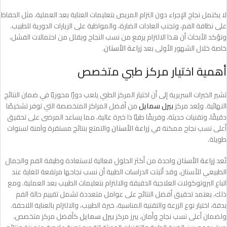
لا يكتمل نجاح الإجراء دون التزام المريض بتعليمات العناية بعد العملية، مثل الحفاظ
على نظافة الفم، وتجنب العادات الضارة، والمواظبة على الزيارات الدورية للطبيب.
وتؤكد الأبحاث أن هذا الالتزام يرفع من نسب النجاح ويقلل من احتمالات الفشل،
خاصة خلال الشهور الأولى بعد
زراعة الأسنان
.
أهمية اختيار مركز طبي متخصص
تشير الخبرات السريرية إلى أن اختيار المركز الطبي يلعب دورًا محوريًا في ضمان النتائج
النهائية. ويُعد مركز
بيرل سمايل
من أفضل المراكز المتخصصة التي توفر تشخيصًا
دقيقًا، وتقنيات حديثة، وفريقًا طبيًا ذا خبرة عالية، مما يساعد المرضى على تحقيق
أعلى نسب نجاح ممكنة في
زراعة الأسنان
والتمتع بنتائج مستقرة وآمنة لسنوات
طويلة.
تُعد
زراعة الأسنان
واحدة من أكثر الحلول فعالية لاستعادة وظيفة الفم والجمال
الطبيعي للأسنان، وقد أثبتت الدراسات الطبية أن نسب نجاحها مرتفعة للغاية عند
اتباع البروتوكولات العلاجية الدقيقة والالتزام بتعليمات الطبيب بعد العملية. ومع
ذلك، يعتمد تحقيق أفضل النتائج على عوامل متعددة تشمل تقييم حالة الفم
بدقة، اختيار نوع الزرعة والتقنية المناسبة، خبرة الطبيب، والالتزام بالعناية اللاحقة.
ولضمان أعلى نسب نجاح وأمان، يبرز مركز
بيرل سمايل
كأفضل مركز متخصص،