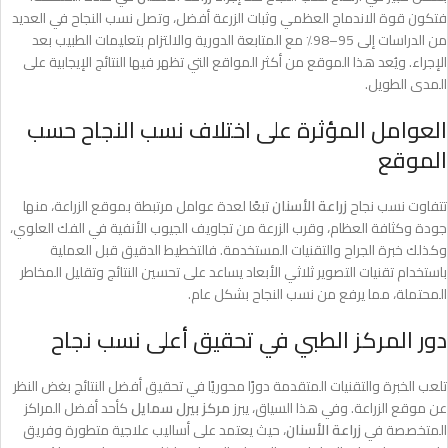
فتكون قوة الاندماج العظمي وثبات الزرعة أفضل، وتصل نسب النجاح في العديد
من الدراسات إلى 95–98٪ مع المتابعة الدورية والالتزام بتعليمات الطبيب بعد
الإجراء. ويُعد هذا الموقع من أكثر المواقع التي تظهر فيها النتائج الإيجابية على
المدى الطويل.
العوامل المؤثرة على اختلاف نسب النجاح حسب
الموقع
تتفاوت نسب نجاح
زراعة الأسنان
تبعًا لعدة عوامل مرتبطة بموقع الزراعة، منها
جودة وكثافة العظام، وقرب الزرعة من تجاويف الجيوب الأنفية في الفك العلوي،
وكذلك خبرة الجراح والتقنيات المستخدمة. فالتخطيط الدقيق قبل العملية
باستخدام تقنيات التصوير ثلاثي الأبعاد يساعد على تحسين النتائج وتقليل المخاطر
المحتملة، مما يرفع من نسب النجاح بشكل عام.
دور المركز الطبي في تحقيق أعلى نسب نجاح
تلعب الخبرة والتقنيات المتقدمة دورًا محوريًا في تحقيق أفضل النتائج بغض النظر
عن موقع الزراعة. وفي هذا السياق، يبرز
مركز بيرل سمايل
كأحد أفضل المراكز
المتخصصة في
زراعة الأسنان
، حيث يعتمد على أساليب علاجية متطورة وفريق