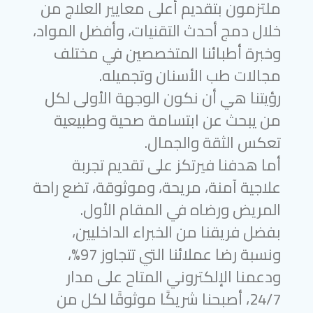
ملتزمون بتقديم أعلى معايير العلاج من
خلال دمج أحدث التقنيات، وأفضل المواد،
وخبرة أطبائنا المتخصصين في مختلف
مجالات طب الأسنان وتجميله.
رؤيتنا هي أن نكون الوجهة الأولى لكل
من يبحث عن ابتسامة صحية وطبيعية
تعكس الثقة والجمال.
أما هدفنا فيرتكز على تقديم تجربة
علاجية آمنة، مريحة، وموثوقة، تضع راحة
المريض ورضاه في المقام الأول.
بفضل فريقنا من الخبراء الداخليين،
ونسبة رضا عملائنا التي تتجاوز 97%،
ودعمنا الإلكتروني المتاح على مدار
24/7، أصبحنا شريكًا موثوقًا لكل من