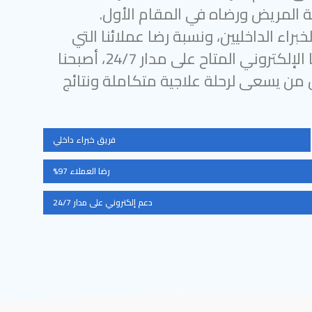
 المريض ورضاه في المقام الأول.
براء الداخليين، ونسبة رضا عملائنا التي
تتجاوز 97%، ودعمنا الإلكتروني المتاح على مدار 24/7، أصبحنا
ل من يسعى لرحلة علاجية متكاملة ونتائج
فريق خبراء داخلي
رضا العملاء 97%
دعم إلكتروني على مدار 24/7