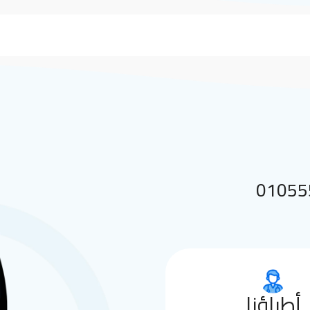
 بنا على 01055552144
أطباؤنا