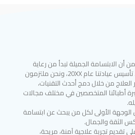
 أن الابتسامة الجميلة تبدأ من رعاية
أسنان متميزة. منذ تأسيس عيادتنا عام 20XX، ونحن ملتزمون
 العلاج من خلال دمج أحدث التقنيات،
رة أطبائنا المتخصصين في مختلف مجالات
ه.
 الوجهة الأولى لكل من يبحث عن ابتسامة
س الثقة والجمال.
لى تقديم تجربة علاجية آمنة، مريحة،