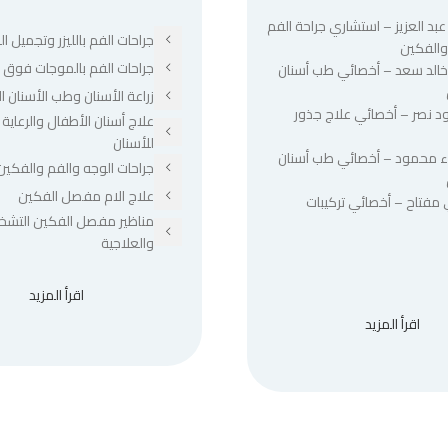
عبد العزيز – استشاري جراحة الفم
جراحات الفم بالليزر وتجميل الل
والفكين
جراحات الفم بالموجات فوق ا
 خالد سعد – أخصائي طب أسنان
زراعة الأسنان وطب الأسنان ا
د نصر – أخصائي علاج جذور
علاج أسنان الأطفال والرعاية 
للأسنان
ء محمود – أخصائي طب أسنان
جراحات الوجه والفم والفكين
علاج الام مفصل الفكين
 مفتاح – أخصائي تركيبات
مناظير مفصل الفكين التشخ
والعلاجية
اقرأ المزيد
اقرأ المزيد