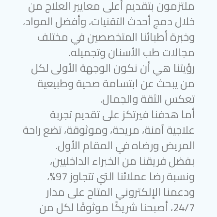
ملتزمون بتقديم أعلى معايير العلاج من
خلال دمج أحدث التقنيات، وأفضل المواد،
وخبرة أطبائنا المتخصصين في مختلف
مجالات طب الأسنان وتجميله.
رؤيتنا هي أن نكون الوجهة الأولى لكل
من يبحث عن ابتسامة صحية وطبيعية
تعكس الثقة والجمال.
أما هدفنا فيرتكز على تقديم تجربة
علاجية آمنة، مريحة، وموثوقة، تضع راحة
المريض ورضاه في المقام الأول.
بفضل فريقنا من الخبراء الداخليين،
ونسبة رضا عملائنا التي تتجاوز 97%،
ودعمنا الإلكتروني المتاح على مدار
24/7، أصبحنا شريكًا موثوقًا لكل من