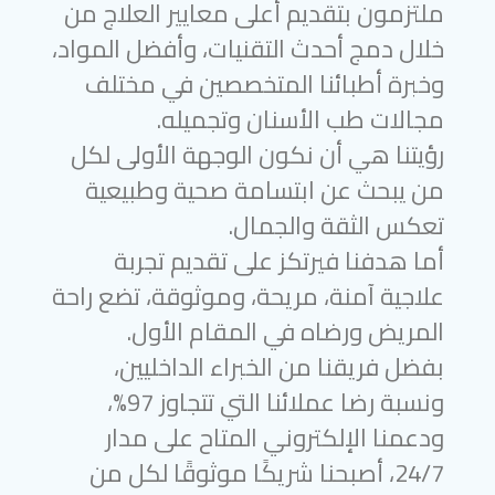
ملتزمون بتقديم أعلى معايير العلاج من
خلال دمج أحدث التقنيات، وأفضل المواد،
وخبرة أطبائنا المتخصصين في مختلف
مجالات طب الأسنان وتجميله.
رؤيتنا هي أن نكون الوجهة الأولى لكل
من يبحث عن ابتسامة صحية وطبيعية
تعكس الثقة والجمال.
أما هدفنا فيرتكز على تقديم تجربة
علاجية آمنة، مريحة، وموثوقة، تضع راحة
المريض ورضاه في المقام الأول.
بفضل فريقنا من الخبراء الداخليين،
ونسبة رضا عملائنا التي تتجاوز 97%،
ودعمنا الإلكتروني المتاح على مدار
24/7، أصبحنا شريكًا موثوقًا لكل من