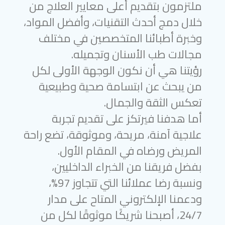
ملتزمون بتقديم أعلى معايير العلاج من
خلال دمج أحدث التقنيات، وأفضل المواد،
وخبرة أطبائنا المتخصصين في مختلف
مجالات طب الأسنان وتجميله.
رؤيتنا هي أن نكون الوجهة الأولى لكل
من يبحث عن ابتسامة صحية وطبيعية
تعكس الثقة والجمال.
أما هدفنا فيرتكز على تقديم تجربة
علاجية آمنة، مريحة، وموثوقة، تضع راحة
المريض ورضاه في المقام الأول.
بفضل فريقنا من الخبراء الداخليين،
ونسبة رضا عملائنا التي تتجاوز 97%،
ودعمنا الإلكتروني المتاح على مدار
24/7، أصبحنا شريكًا موثوقًا لكل من