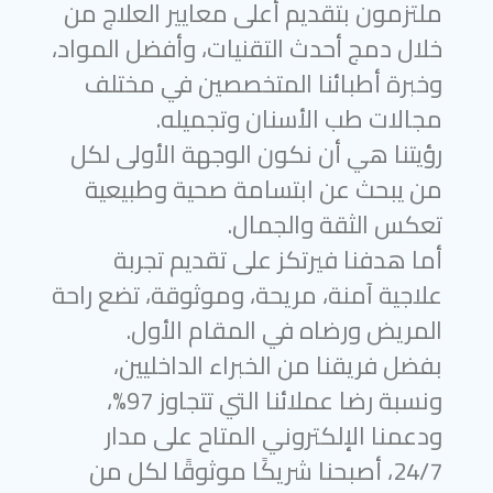
ملتزمون بتقديم أعلى معايير العلاج من
خلال دمج أحدث التقنيات، وأفضل المواد،
وخبرة أطبائنا المتخصصين في مختلف
مجالات طب الأسنان وتجميله.
رؤيتنا هي أن نكون الوجهة الأولى لكل
من يبحث عن ابتسامة صحية وطبيعية
تعكس الثقة والجمال.
أما هدفنا فيرتكز على تقديم تجربة
علاجية آمنة، مريحة، وموثوقة، تضع راحة
المريض ورضاه في المقام الأول.
بفضل فريقنا من الخبراء الداخليين،
ونسبة رضا عملائنا التي تتجاوز 97%،
ودعمنا الإلكتروني المتاح على مدار
24/7، أصبحنا شريكًا موثوقًا لكل من