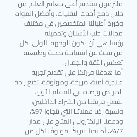
ملتزمون بتقديم أعلى معايير العلاج من
خلال دمج أحدث التقنيات، وأفضل المواد،
وخبرة أطبائنا المتخصصين في مختلف
مجالات طب الأسنان وتجميله.
رؤيتنا هي أن نكون الوجهة الأولى لكل
من يبحث عن ابتسامة صحية وطبيعية
تعكس الثقة والجمال.
أما هدفنا فيرتكز على تقديم تجربة
علاجية آمنة، مريحة، وموثوقة، تضع راحة
المريض ورضاه في المقام الأول.
بفضل فريقنا من الخبراء الداخليين،
ونسبة رضا عملائنا التي تتجاوز 97%،
ودعمنا الإلكتروني المتاح على مدار
24/7، أصبحنا شريكًا موثوقًا لكل من