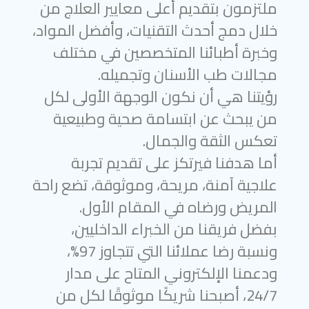
ملتزمون بتقديم أعلى معايير العلاج من
خلال دمج أحدث التقنيات، وأفضل المواد،
وخبرة أطبائنا المتخصصين في مختلف
مجالات طب الأسنان وتجميله.
رؤيتنا هي أن نكون الوجهة الأولى لكل
من يبحث عن ابتسامة صحية وطبيعية
تعكس الثقة والجمال.
أما هدفنا فيرتكز على تقديم تجربة
علاجية آمنة، مريحة، وموثوقة، تضع راحة
المريض ورضاه في المقام الأول.
بفضل فريقنا من الخبراء الداخليين،
ونسبة رضا عملائنا التي تتجاوز 97%،
ودعمنا الإلكتروني المتاح على مدار
24/7، أصبحنا شريكًا موثوقًا لكل من