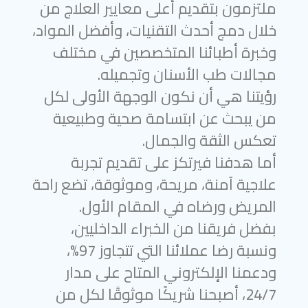
ملتزمون بتقديم أعلى معايير العلاج من
خلال دمج أحدث التقنيات، وأفضل المواد،
وخبرة أطبائنا المتخصصين في مختلف
مجالات طب الأسنان وتجميله.
رؤيتنا هي أن نكون الوجهة الأولى لكل
من يبحث عن ابتسامة صحية وطبيعية
تعكس الثقة والجمال.
أما هدفنا فيرتكز على تقديم تجربة
علاجية آمنة، مريحة، وموثوقة، تضع راحة
المريض ورضاه في المقام الأول.
بفضل فريقنا من الخبراء الداخليين،
ونسبة رضا عملائنا التي تتجاوز 97%،
ودعمنا الإلكتروني المتاح على مدار
24/7، أصبحنا شريكًا موثوقًا لكل من