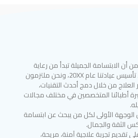
 أن الابتسامة الجميلة تبدأ من رعاية
أسنان متميزة. منذ تأسيس عيادتنا عام 20XX، ونحن ملتزمون
 العلاج من خلال دمج أحدث التقنيات،
رة أطبائنا المتخصصين في مختلف مجالات
ه.
 الوجهة الأولى لكل من يبحث عن ابتسامة
س الثقة والجمال.
لى تقديم تجربة علاجية آمنة، مريحة،