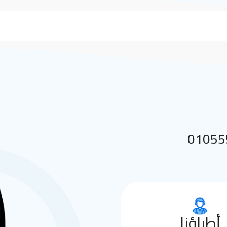
 بنا على 01055552144
أطباؤنا