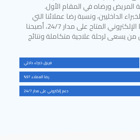
 المريض ورضاه في المقام الأول.
براء الداخليين، ونسبة رضا عملائنا التي
تتجاوز 97%، ودعمنا الإلكتروني المتاح على مدار 24/7، أصبحنا
ل من يسعى لرحلة علاجية متكاملة ونتائج
فريق خبراء داخلي
رضا العملاء 97%
دعم إلكتروني على مدار 24/7