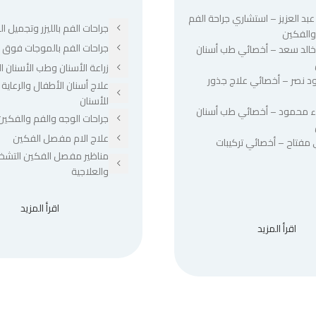
عبد العزيز – استشاري جراحة الفم
جراحات الفم بالليزر وتجميل الل
والفكين
جراحات الفم بالموجات فوق ا
 خالد سعد – أخصائي طب أسنان
زراعة الأسنان وطب الأسنان ا
د نصر – أخصائي علاج جذور
علاج أسنان الأطفال والرعاية 
للأسنان
ء محمود – أخصائي طب أسنان
جراحات الوجه والفم والفكين
علاج الام مفصل الفكين
 مفتاح – أخصائي تركيبات
مناظير مفصل الفكين التشخ
والعلاجية
اقرأ المزيد
اقرأ المزيد