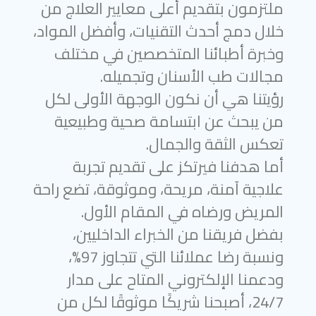
ملتزمون بتقديم أعلى معايير العلاج من
خلال دمج أحدث التقنيات، وأفضل المواد،
وخبرة أطبائنا المتخصصين في مختلف
مجالات طب الأسنان وتجميله.
رؤيتنا هي أن نكون الوجهة الأولى لكل
من يبحث عن ابتسامة صحية وطبيعية
تعكس الثقة والجمال.
أما هدفنا فيرتكز على تقديم تجربة
علاجية آمنة، مريحة، وموثوقة، تضع راحة
المريض ورضاه في المقام الأول.
بفضل فريقنا من الخبراء الداخليين،
ونسبة رضا عملائنا التي تتجاوز 97%،
ودعمنا الإلكتروني المتاح على مدار
24/7، أصبحنا شريكًا موثوقًا لكل من