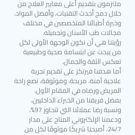
ملتزمون بتقديم أعلى معايير العلاج من
خلال دمج أحدث التقنيات، وأفضل المواد،
وخبرة أطبائنا المتخصصين في مختلف
مجالات طب الأسنان وتجميله.
رؤيتنا هي أن نكون الوجهة الأولى لكل
من يبحث عن ابتسامة صحية وطبيعية
تعكس الثقة والجمال.
أما هدفنا فيرتكز على تقديم تجربة
علاجية آمنة، مريحة، وموثوقة، تضع راحة
المريض ورضاه في المقام الأول.
بفضل فريقنا من الخبراء الداخليين،
ونسبة رضا عملائنا التي تتجاوز 97%،
ودعمنا الإلكتروني المتاح على مدار
24/7، أصبحنا شريكًا موثوقًا لكل من