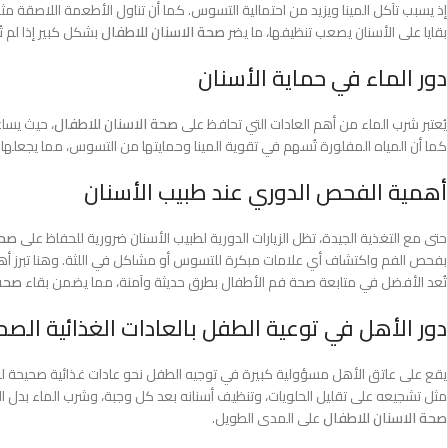
إذ يسبب تآكل المينا ويزيد من احتمالية التسوس. كما أن تناول الأطعمة اللاصقة مثل
بقايا على الأسنان يصعب تنظيفها، ما يضر
صحة الاسنان للاطفال
بشكل كبير إذا لم ت
دور الماء في حماية الأسنان
يُعتبر شرب الماء من أهم العادات التي تحافظ على
صحة الاسنان للاطفال
، حيث يساع
كما أن المياه المفلورة تُسهم في تقوية المينا وحمايتها من التسوس، مما يجعلها 
أهمية الفحص الدوري عند طبيب الأسنان
حتى مع التغذية الجيدة، تظل الزيارات الدورية لطبيب الأسنان ضرورية للحفاظ على
صحة
بفحص الفم واكتشاف أي علامات مبكرة للتسوس أو مشاكل في اللثة. وهنا تبرز أهم
تُعد الأفضل في متابعة صحة فم الأطفال بطرق حديثة وآمنة، مما يضمن بقاء
صحة 
دور الأهل في توعية الطفل بالعادات الغذائية الصح
يقع على عاتق الأهل مسؤولية كبيرة في توجيه الطفل نحو عادات غذائية صحيحة ل
مثل تشجيعه على تقليل الحلويات، وتنظيف أسنانه بعد كل وجبة، وشرب الماء بدل العصا
صحة الاسنان للاطفال
على المدى الطويل.