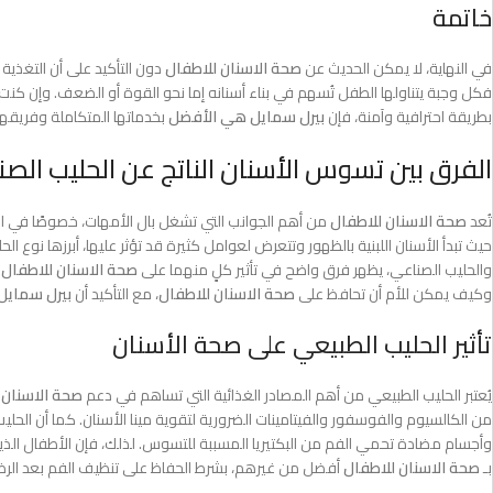
خاتمة
في النهاية، لا يمكن الحديث عن
صحة الاسنان للاطفال
دون التأكيد على أن التغذية 
فكل وجبة يتناولها الطفل تُسهم في بناء أسنانه إما نحو القوة أو الضعف. وإن كنت
بطريقة احترافية وآمنة، فإن
بيرل سمايل هي الأفضل
بخدماتها المتكاملة وفريقه
الفرق بين تسوس الأسنان الناتج عن الحليب الص
تُعد
صحة الاسنان للاطفال
من أهم الجوانب التي تشغل بال الأمهات، خصوصًا في ال
حيث تبدأ الأسنان اللبنية بالظهور وتتعرض لعوامل كثيرة قد تؤثر عليها، أبرزها نوع ال
والحليب الصناعي، يظهر فرق واضح في تأثير كلٍ منهما على
صحة الاسنان للاطفال
.
وكيف يمكن للأم أن تحافظ على
صحة الاسنان للاطفال
، مع التأكيد أن
بيرل سمايل
تأثير الحليب الطبيعي على صحة الأسنان
يُعتبر الحليب الطبيعي من أهم المصادر الغذائية التي تساهم في دعم
صحة الاسنان 
من الكالسيوم والفوسفور والفيتامينات الضرورية لتقوية مينا الأسنان. كما أن الحل
وأجسام مضادة تحمي الفم من البكتيريا المسببة للتسوس. لذلك، فإن الأطفال الذين 
بـ
صحة الاسنان للاطفال
أفضل من غيرهم، بشرط الحفاظ على تنظيف الفم بعد الرض