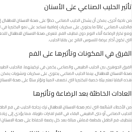
تأثير الحليب الصناعي على الأسنان
من ناحية أخرى، يمكن أن يشكل الحليب الصناعي خطرًا على
صحة الاسنان للاطفال
إذ
فالحليب الصناعي غالبًا ما يحتوي على سكريات إضافية تساعد على نمو البكتيريا في 
ومع تكرار الرضاعة أثناء النوم دون تنظيف الفم، تتعرض
صحة الاسنان للاطفال
للتده
التي تكون أكثر عرضة للتسوس الناتج عن بقايا الحليب.
الفرق في المكونات وتأثيرها على الفم
الفرق الجوهري بين الحليب الطبيعي والصناعي يكمن في تركيبتهما. فالحليب الطب
صحة الاسنان للاطفال
، بينما الحليب الصناعي يحتوي على سكريات ونشويات يمكن 
هذه البقايا تعتبر بيئة خصبة للبكتيريا التي تضعف المينا وتؤثر سلبًا على
صحة الاسنان
العادات الخاطئة بعد الرضاعة وتأثيرها
من الأخطاء الشائعة التي تضر
صحة الاسنان للاطفال
ترك زجاجة الحليب في فم الطفل 
للحليب الصناعي أو حتى الطبيعي البقاء في الفم لفترات طويلة، مما يؤدي إلى زياد
بتنظيف فم الطفل بقطعة قماش مبللة بعد كل رضعة للحفاظ على
صحة الاسنان ل