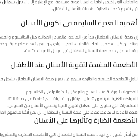
والعادات التي تضمن لطفلك أسنانًا قوية وسليمة، مع الإشارة إلى أن
بيرل سمايل
ه
في تقديم خدمات العناية الشاملة بالأسنان للأطفال.
أهمية التغذية السليمة في تكوين الأسنان
إن
صحة الاسنان للاطفال
تبدأ من المائدة، فالعناصر الغذائية مثل الكالسيوم والفسفور وفيتامين D لها دور محوري 
وبناء الهيكل العظمي للفك. فالحليب، الجبن، الزبادي، والبيض تعد مصادر غنية بهذه 
وتساعد على دعم
صحة الاسنان للاطفال
في مراحل النمو المختلفة.
الأطعمة المفيدة لتقوية الأسنان عند الأطفال
تناول الأطعمة الطبيعية والطازجة يسهم في تعزيز
صحة الاسنان للاطفال
بشكل فعّ
الخضروات الورقية
مثل السبانخ والبروكلي لاحتوائها على الكالسيوم.
الفواكه الغنية بفيتامين C
مثل البرتقال والفراولة، التي تحافظ على صحة اللثة.
المكسرات
التي تحتوي على معادن تقوي المينا وتحمي الأسنان من التسوس.
هذه الأغذية لا تحافظ فقط على
صحة الاسنان للاطفال
، بل تعزز أيضًا مناعتهم ا
الأطعمة الضارة وتأثيرها على الأسنان
من أكثر الأمور التي تهدد
صحة الاسنان للاطفال
هي الأطعمة السكرية والمشروبات ا