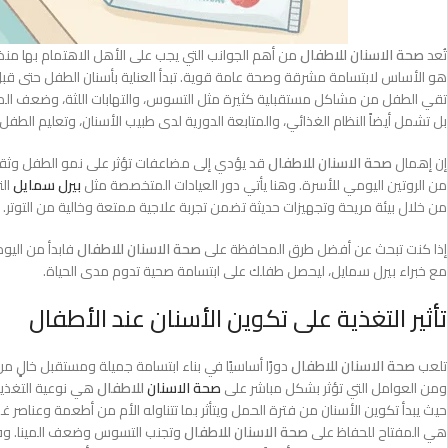
تُعد
صحة الاسنان للاطفال
من أهم الجوانب التي يجب على الأهل الاهتمام بها منذ 
هو الأساس لابتسامة مشرقة وصحة عامة قوية. تبدأ العناية بأسنان الطفل حتى قبل ب
تقي الطفل من مشاكل مستقبلية كثيرة مثل التسوس، والتهابات اللثة، وضعف المين
بل تشمل أيضاً النظام الغذائي، والمتابعة الدورية لدى طبيب الأسنان، وتعليم الطف
إن إهمال
صحة الاسنان للاطفال
قد يؤدي إلى مضاعفات تؤثر على نمو الطفل وثقته 
من الروتين اليومي للأسرة. وهنا يأتي دور العيادات المتخصصة مثل
بيرل سمايل
الت
من خلال بيئة مريحة وتجهيزات حديثة تضمن تجربة علاجية ممتعة وخالية من التوتر.
إذا كنت تبحث عن أفضل طرق المحافظة على
صحة الاسنان للاطفال
فابدأ من اليو
مع خبراء بيرل سمايل، ليحصل طفلك على ابتسامة صحية تدوم مدى الحياة.
تأثير التغذية على تكوين الأسنان عند الأطفال
تلعب
صحة الاسنان للاطفال
دورًا أساسيًا في بناء ابتسامة جميلة ومستقبل خالٍ م
ومن العوامل التي تؤثر بشكل مباشر على
صحة الاسنان
للاطفال
هي نوعية التغذية 
حيث يبدأ تكوين الأسنان من فترة الحمل ويتأثر بما تتناوله الأم من أطعمة وعناصر غذ
هي المفتاح للحفاظ على
صحة الاسنان للاطفال
وتجنب التسوس وضعف المينا. وفي