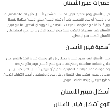
مميزات فينير الأسنان
فينير الأسنان يوفر تصحيحًا فوريًا لمشكلات شكل الأسنان مثل الفراغات الصغيرة
بين الأسنان أو عدم انتظامها. كما أن فينير الأسنان يمنح الأسنان مظهرًا طبيعيًا
وبريقًا دائمًا مع مقاومة التصبغات الناتجة عن القهوة أو التدخين. ما هو فينير
الأسنان يتميز بسهولة التركيب نسبيًا دون الحاجة لتدخل جراحي مع الحفاظ على
الأسنان الأصلية قدر الإمكان.
أهمية فينير الأسنان
فينير الأسنان ليس مجرد تحسين جمالي، بل هو وسيلة لتعزيز الثقة بالنفس من
خلال ابتسامة متناسقة ومشرقة. ما هو فينير الأسنان يوفر نتائج سريعة
وملموسة مقارنة بالطرق التقليدية لتقويم أو تبييض الأسنان. اختيار مركز بيرل
سمايل يضمن تركيب فينير الأسنان بأعلى جودة وباستخدام أحدث التقنيات لضمان
مظهر طبيعي وراحة كاملة للمريض.
أشكال فينير الأسنان
تنوع أشكال فينير الأسنان