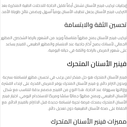
إيجابيات تركيب فينير الأسنان تشمل أيضاً تقليل الحاجة للتدخلات الطبية المتكررة بعد
التركيب فينير الأسنان يجعل تنظيف الأسنان يومياً أسهل ويضمن نتائج طويلة الأمد.
تحسين الثقة والابتسامة
تركيب فينير الأسنان يمنح مظهراً متناسقاً ويزيد من الشعور بالرضا الشخصي المظهر
الجمالي لأسنانك يصبح أكثر جاذبية عند الابتسام والمظهر الطبيعي للفينير يساعد
على شعور المريض بالراحة والثقة في حياته اليومية.
فينير الأسنان المتحرك
فينير الأسنان المتحرك هو حل مبتكر لمن يرغب في تحسين مظهر ابتسامته بسرعة
وبدون التزام دائم، و فينير الأسنان المتحرك يوفر للمريض القدرة على ارتداء القشرة
وإزالتها بسهولة عند الحاجة. هذا النوع من الفينير مصمم بدقة لتتناسب مع شكل
الأسنان الطبيعي ويمنح مظهرًا جماليًا سلسًا ومريحًا للاستخدام اليومي. اختيار فينير
الأسنان المتحرك يمنحك فرصة تجربة ابتسامة جديدة قبل الالتزام بالفينير الدائم، مع
الحفاظ على صحة الأسنان الطبيعية دون تعديل دائم.
مميزات فينير الأسنان المتحرك