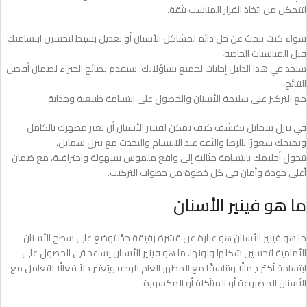
لتتمكن من اتخاذ القرار المناسب بثقة.
سواء كنت تبحث عن حل دائم لمشاكل الأسنان أو تعديل بسيط لتحسين ابتسامتك
قبل المناسبات الخاصة،
ستجد في هذا الدليل إجابات لجميع تساؤلاتك. سنقدم نصائح الخبراء لضمان أفضل
النتائج،
مع التركيز على سلامة الأسنان والحصول على ابتسامة طبيعية وجذابة.
في بيرل سمايل نكتشف كيف يمكن لفينير الأسنان أن يغير مظهرك بالكامل
ويمنحك شعورًا بالرضا والثقة عند الابتسام والتحدث مع بيرل سمايل،
تتحول أحلامك بابتسامة مثالية إلى واقع ملموس بسهولة واحترافية، مع ضمان
أعلى جودة وأمان في كل خطوة من خطوات التركيب.
ما هو فينير الأسنان
ما هو فينير الأسنان هو عبارة عن قشرة رقيقة جدًا توضع على سطح الأسنان
الأمامية لتحسين شكلها ولونها. ما هو فينير الأسنان يساعد في الحصول على
ابتسامة أكثر جمالًا وتناسقًا مع المظهر العام للوجه ويُعتبر حلاً فعالًا للتعامل مع
الأسنان المصبوغة أو المتآكلة أو المكسورة