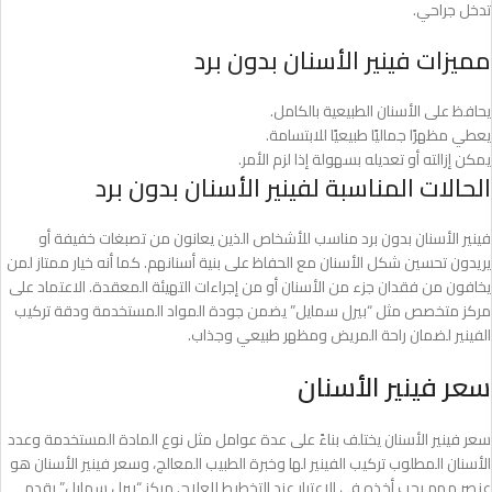
تدخل جراحي.
مميزات فينير الأسنان بدون برد
يحافظ على الأسنان الطبيعية بالكامل.
يعطي مظهرًا جماليًا طبيعيًا للابتسامة.
يمكن إزالته أو تعديله بسهولة إذا لزم الأمر.
الحالات المناسبة لفينير الأسنان بدون برد
فينير الأسنان بدون برد مناسب للأشخاص الذين يعانون من تصبغات خفيفة أو
يريدون تحسين شكل الأسنان مع الحفاظ على بنية أسنانهم. كما أنه خيار ممتاز لمن
يخافون من فقدان جزء من الأسنان أو من إجراءات التهيئة المعقدة. الاعتماد على
مركز متخصص مثل “بيرل سمايل” يضمن جودة المواد المستخدمة ودقة تركيب
الفينير لضمان راحة المريض ومظهر طبيعي وجذاب.
سعر فينير الأسنان
سعر فينير الأسنان يختلف بناءً على عدة عوامل مثل نوع المادة المستخدمة وعدد
الأسنان المطلوب تركيب الفينير لها وخبرة الطبيب المعالج، وسعر فينير الأسنان هو
عنصر مهم يجب أخذه في الاعتبار عند التخطيط للعلاج. مركز “بيرل سمايل” يقدم