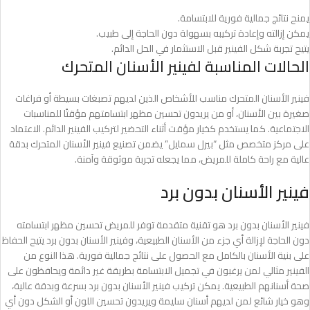
يمنح نتائج جمالية فورية للابتسامة.
يمكن إزالته وإعادة تركيبه بسهولة دون الحاجة إلى طبيب.
يتيح تجربة شكل الفينير قبل الاستثمار في الحل الدائم.
الحالات المناسبة لفينير الأسنان المتحرك
فينير الأسنان المتحرك مناسب للأشخاص الذين لديهم تصبغات بسيطة أو فراغات
صغيرة بين الأسنان، أو من يريدون تحسين مظهر ابتسامتهم مؤقتًا للمناسبات
الاجتماعية. كما يستخدم كخيار مؤقت أثناء التحضير لتركيب الفينير الدائم. الاعتماد
على مركز متخصص مثل “بيرل سمايل” يضمن تصنيع فينير الأسنان المتحرك بدقة
عالية مع راحة كاملة للمريض، مما يجعله تجربة موثوقة وآمنة.
فينير الأسنان بدون برد
فينير الأسنان بدون برد هو تقنية متقدمة توفر للمريض تحسين مظهر ابتسامته
دون الحاجة لإزالة أي جزء من الأسنان الطبيعية، وفينير الأسنان بدون برد يتيح الحفاظ
على بنية الأسنان بالكامل مع الحصول على نتائج جمالية فورية. هذا النوع من
الفينير مثالي لمن يرغبون في تجميل الابتسامة بطريقة غير دائمة ويحافظون على
صحة أسنانهم الطبيعية. يمكن تركيب فينير الأسنان بدون برد بسرعة وبدقة عالية،
وهو خيار شائع لمن لديهم أسنان سليمة ويريدون تحسين اللون أو الشكل دون أي