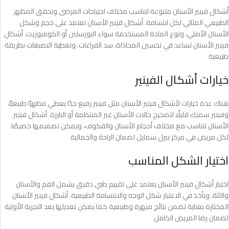
أشكال فينير الأسنان متنوعة لتناسب مختلف احتياجات المرضى وتحقق المظهر
الطبيعي المثالي لكل ابتسامة. أشكال فينير الأسنان تعتمد على حجم وشكل
الأسنان الأصلي، ونوع المادة المستخدمة سواء البورسلين أو الكومبوزيت. أشكال
فينير الأسنان تساعد في تحسين المحاذاة، سد الفراغات، وتغطية التصبغات بطريقة
طبيعية
خيارات أشكال الفينير
هناك عدة خيارات لأشكال فينير الأسنان مثل فينير رفيع جدًا يعطي مظهرًا طبيعيًا،
وفينير سميك قليلًا لتصحيح حالات الأسنان غير المنتظمة أو البارزة. أشكال فينير
الأسنان تتناسب مع مختلف أحجام الأسنان والفكوف، ويمكن تصميمها خصيصًا
لكل مريض في مركز بيرل سمايل لضمان الراحة والجمالية
اختيار الشكل المناسب
اختيار أشكال فينير الأسنان يعتمد على تقييم طبي دقيق يشمل الفم والأسنان
واللثة، ويأخذ في الاعتبار شكل الوجه والابتسامة الطبيعية. أشكال فينير الأسنان
المختارة بعناية تضمن نتائج مبهرة وطبيعية كما يمكن تعديلها بعد التجربة الأولية
لضمان رضا المريض الكامل