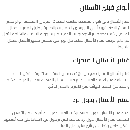
أنواع فينير الأسنان
فينير الأسنان يأتي بأنواع متعددة لتناسب احتياجات المرضى المختلفة أنواع فينير
الأسنان الأكثر شيوعاً هي البورسلين المعروف بالصلابة وطول العمر والجمال
الطبيعي كما يوجد فينير الكومبوزيت الذي يتميز بسهولة التركيب والتكلفة الأقل
مع نتائج مرضية فينير الأسنان يساعد كل نوع على تحسين مظهر الأسنان بشكل
ملحوظ.
فينير الأسنان المتحرك
فينير الأسنان المتحرك هو حل مؤقت يمكن استخدامه لتجربة الشكل الجديد
للابتسامة قبل اعتماد الفينير الدائم فينير الأسنان المتحرك يعطي المريض فكرة
واضحة عن النتيجة النهائية قبل الالتزام بالفينير الدائم.
فينير الأسنان بدون برد
تقنية فينير الأسنان بدون برد تتيح تركيب الفينير دون إزالة أي جزء من الأسنان
الطبيعية فينير الأسنان بدون برد مناسب لمن يرغبون في الحفاظ على بنية أسنانهم
بشكل كامل وتجنب أي تأثير سلبي على المينا.