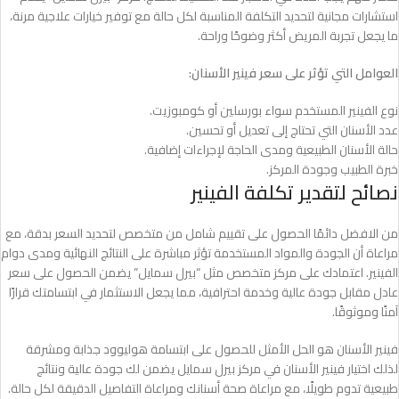
استشارات مجانية لتحديد التكلفة المناسبة لكل حالة مع توفير خيارات علاجية مرنة،
ما يجعل تجربة المريض أكثر وضوحًا وراحة.
العوامل التي تؤثر على سعر فينير الأسنان:
نوع الفينير المستخدم سواء بورسلين أو كومبوزيت.
عدد الأسنان التي تحتاج إلى تعديل أو تحسين.
حالة الأسنان الطبيعية ومدى الحاجة لإجراءات إضافية.
خبرة الطبيب وجودة المركز.
نصائح لتقدير تكلفة الفينير
من الافضل دائمًا الحصول على تقييم شامل من متخصص لتحديد السعر بدقة، مع
مراعاة أن الجودة والمواد المستخدمة تؤثر مباشرة على النتائج النهائية ومدى دوام
الفينير. اعتمادك على مركز متخصص مثل “بيرل سمايل” يضمن الحصول على سعر
عادل مقابل جودة عالية وخدمة احترافية، مما يجعل الاستثمار في ابتسامتك قرارًا
آمنًا وموثوقًا.
فينير الأسنان هو الحل الأمثل للحصول على ابتسامة هوليوود جذابة ومشرقة
لذلك اختيار فينير الأسنان في مركز بيرل سمايل يضمن لك جودة عالية ونتائج
طبيعية تدوم طويلًا، مع مراعاة صحة أسنانك ومراعاة التفاصيل الدقيقة لكل حالة.