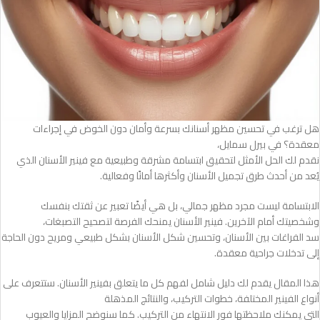
هل ترغب في تحسين مظهر أسنانك بسرعة وأمان دون الخوض في إجراءات
معقدة؟ في بيرل سمايل،
نقدم لك الحل الأمثل لتحقيق ابتسامة مشرقة وطبيعية مع فينير الأسنان الذي
يُعد من أحدث طرق تجميل الأسنان وأكثرها أمانًا وفعالية.
الابتسامة ليست مجرد مظهر جمالي، بل هي أيضًا تعبير عن ثقتك بنفسك
وشخصيتك أمام الآخرين. فينير الأسنان يمنحك الفرصة لتصحيح التصبغات،
سد الفراغات بين الأسنان، وتحسين شكل الأسنان بشكل طبيعي ومريح دون الحاجة
إلى تدخلات جراحية معقدة.
هذا المقال يقدم لك دليل شامل لفهم كل ما يتعلق بفينير الأسنان. ستتعرف على
أنواع الفينير المختلفة، خطوات التركيب، والنتائج المذهلة
التي يمكنك ملاحظتها فور الانتهاء من التركيب. كما سنوضح المزايا والعيوب