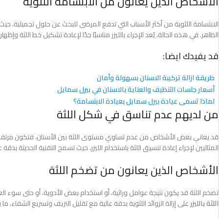
الأشخاص الذين يعانون من الابتسامة اللثوية
الابتسامة اللثوية من أكثر الأسباب التي تدفع المرضى للبحث عن حلول تجميلية، حيث
الظاهر. في هذه الحالة، يُعد الإجراء بالليزر مناسبًا جدًا لإعادة تشكيل خط اللثة وإظها
قد يفيدك ايضا:
طريقة ازالة تركيبة الاسنان بسهولة وأمان
أسعار جلسات التنظيف والعناية بالاسنان في بيرل سمايل
لماذا تسمى عيادة بيرل سمايل بعيادة الابتسامة؟
من لديهم عدم تناسق في شكل اللثة
قد يعاني بعض الأشخاص من عدم تساوي مستوى اللثة بين الأسنان، فتكون مرتفعة ف
المثاليين لإجراء إعادة تنسيق اللثة باستخدام الليزر، حيث تسمح التقنية الحديثة بدقة 
الأشخاص الذين يعانون من تضخم اللثة
تضخم اللثة قد يكون نتيجة عوامل وراثية، أو استخدام بعض الأدوية، أو حتى سوء الع
اللثة بالليزر
على إزالة الزوائد اللثوية بدقة عالية مع تقليل النزيف وتسريع الشفاء، ما يج