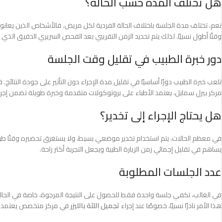
هل تختلف المدة حسب الحالة؟
نعم، تختلف مدة الجلسة باختلاف الحالة الفردية لكل مريض. فالأشخاص الذين يعانون 
وقتًا أطول نسبيًا. لذلك يتم تحديد الزمن التقريبي بعد الفحص السريري الدقيق الذي
دور خبرة الطبيب في تقليل وقت الجلسة
تلعب خبرة الطبيب دورًا أساسيًا في تقليل مدة الإجراء دون التأثير على جودة النتائ
مركز بيرل سمايل، يعتمد الأطباء على بروتوكولات متقدمة وخبرة طويلة تضمن إجر
هل يحتاج الإجراء إلى تخدير؟
في معظم الحالات، يتم استخدام تخدير موضعي بسيط، ولا يستغرق تحضيره وقتًا طويلًا. 
يساهم في تقليل إجمالي زمن الزيارة الطبية ويجعل التجربة أكثر راحة.
عدد الجلسات المطلوبة
في الغالب، تكفي جلسة واحدة فقط للحصول على النتيجة المرجوة، خاصة في الحالات ا
هذا الأمر نادرًا نسبيًا، خصوصًا عند إجراء
تجميل اللثة بالليزر
في مركز متخصص يعتمد على