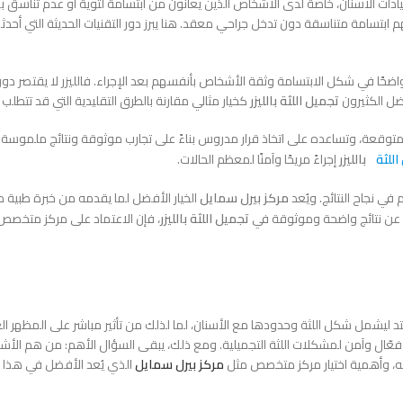
 عيادات الأسنان، خاصةً لدى الأشخاص الذين يعانون من ابتسامة لثوية أو عدم تناسق
تسامة متناسقة دون تدخل جراحي معقد. هنا يبرز دور التقنيات الحديثة التي أحدثت 
 واضحًا في شكل الابتسامة وثقة الأشخاص بأنفسهم بعد الإجراء. فالليزر لا يقتصر دوره 
ضل الكثيرون
تجميل اللثة بالليزر
كخيار مثالي مقارنة بالطرق التقليدية التي قد تتطلب 
لمتوقعة، وتساعده على اتخاذ قرار مدروس بناءً على تجارب موثوقة ونتائج ملموسة. وم
اللثة
بالليزر
إجراءً مريحًا وآمنًا لمعظم الحالات.
 في نجاح النتائج. ويُعد
مركز بيرل سمايل
الخيار الأفضل لما يقدمه من خبرة طبية مت
بحث عن نتائج واضحة وموثوقة في
تجميل اللثة بالليزر
، فإن الاعتماد على مركز متخص
متد ليشمل شكل اللثة وحدودها مع الأسنان، لما لذلك من تأثير مباشر على المظهر ال
 حل فعّال وآمن لمشكلات اللثة التجميلية. ومع ذلك، يبقى السؤال الأهم: من هم الأ
نه، وأهمية اختيار مركز متخصص مثل
مركز بيرل سمايل
الذي يُعد الأفضل في هذا ا