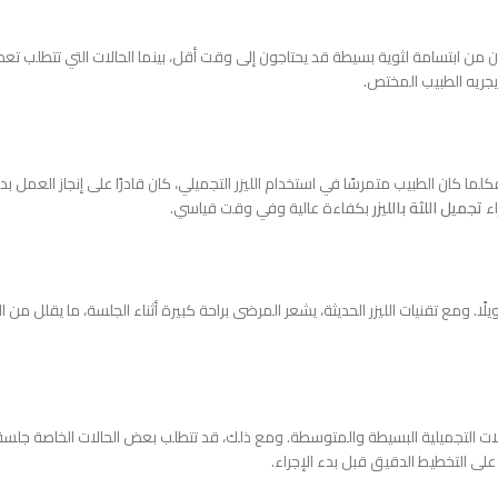
من ابتسامة لثوية بسيطة قد يحتاجون إلى وقت أقل، بينما الحالات التي تتطلب تعدي
 يجريه الطبيب المختص.
ج. فكلما كان الطبيب متمرسًا في استخدام الليزر التجميلي، كان قادرًا على إنجاز ال
اء
تجميل اللثة بالليزر
بكفاءة عالية وفي وقت قياسي.
ومع تقنيات الليزر الحديثة، يشعر المرضى براحة كبيرة أثناء الجلسة، ما يقلل من الح
لتجميلية البسيطة والمتوسطة. ومع ذلك، قد تتطلب بعض الحالات الخاصة جلسة إضافي
 التخطيط الدقيق قبل بدء الإجراء.