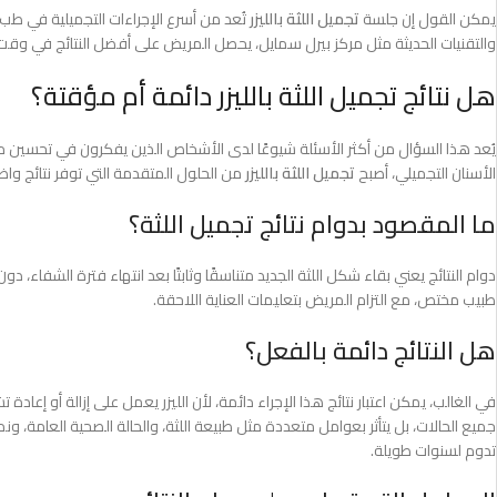
يمكن القول إن جلسة
تجميل اللثة بالليزر
تُعد من أسرع الإجراءات التجميلية في طب
والتقنيات الحديثة مثل مركز بيرل سمايل، يحصل المريض على أفضل النتائج في وقت 
هل نتائج تجميل اللثة بالليزر دائمة أم مؤقتة؟
يُعد هذا السؤال من أكثر الأسئلة شيوعًا لدى الأشخاص الذين يفكرون في تحسين مظه
الأسنان التجميلي، أصبح
تجميل اللثة بالليزر
من الحلول المتقدمة التي توفر نتائج وا
ما المقصود بدوام نتائج تجميل اللثة؟
دوام النتائج يعني بقاء شكل اللثة الجديد متناسقًا وثابتًا بعد انتهاء فترة الشفاء، دو
طبيب مختص، مع التزام المريض بتعليمات العناية اللاحقة.
هل النتائج دائمة بالفعل؟
في الغالب، يمكن اعتبار نتائج هذا الإجراء دائمة، لأن الليزر يعمل على إزالة أو إعاد
جميع الحالات، بل يتأثر بعوامل متعددة مثل طبيعة اللثة، والحالة الصحية العامة، ونمط
تدوم لسنوات طويلة.