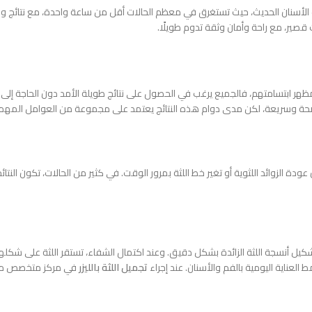
 الأسنان الحديث، حيث تستغرق في معظم الحالات أقل من ساعة واحدة، مع نتائج وا
قصير، مع راحة وأمان وثقة تدوم طويلًا.
ر ابتسامتهم، فالجميع يرغب في الحصول على نتائج طويلة الأمد دون الحاجة إلى تكر
ضحة وسريعة، لكن مدى دوام هذه النتائج يعتمد على مجموعة من العوامل المهمة ال
ن عودة الزوائد اللثوية أو تغير خط اللثة بمرور الوقت. في كثير من الحالات، تكون النت
ة تشكيل أنسجة اللثة الزائدة بشكل دقيق. وعند اكتمال الشفاء، تستقر اللثة على شكلها
 العناية اليومية بالفم والأسنان. عند إجراء
تجميل اللثة بالليزر
في مركز متخصص مثل 