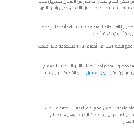
 بين شكل اللثة والأسنان. فالكثير من المرضى يشعرون بعدم
نقلة حقيقية في عالم تجميل الأسنان، وعلى رأسها الليزر،
على إزالة الزوائد اللثوية فقط، بل يساعد أيضًا على إعادة
جراحة أو فترة تعافٍ أطول.
ع التطور الكبير في أجهزة الليزر المستخدمة حاليًا، أصبحت
قدمة، واستخدام أحدث تقنيات الليزر، إلى جانب الاهتمام
ص وموثوق مثل
بيرل سمايل
هو الخطوة الأولى نحو
عام والثقة بالنفس. ومع تطور التقنيات الحديثة في طب
شخاص المناسبون لإجراء هذا الإجراء؟ وهل هو ملائم
لمجال.