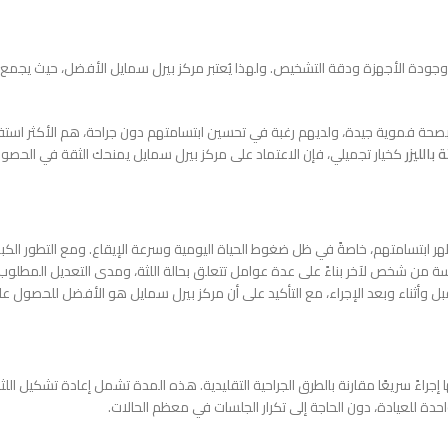
ب وجودة الأجهزة ودقة التشخيص. ولهذا يُعتبر مركز بيرل سمايل الأفضل، حيث يجم
ة فموية جيدة، ولديهم رغبة في تحسين ابتسامتهم دون جراحة، هم الأكثر استفادة 
 بالليزر
كخيار تجميلي، فإن الاعتماد على مركز بيرل سمايل يمنحك الثقة في الحصول
 ابتسامتهم، خاصةً في ظل ضغوط الحياة اليومية وسرعة الإيقاع. ومع التطور الكبي
سة من شخص لآخر بناءً على عدة عوامل تتعلق بحالة اللثة، ومدى التعديل المطلوب، 
 وأثناء وبعد الإجراء، مع التأكيد على أن مركز بيرل سمايل هو الأفضل للحصول 
 بين 20 إلى 60 دقيقة فقط، وهو ما يجعلها إجراءً سريعًا مقارنة بالطرق الجراحية التقليدية. هذه المدة تشمل إ
احدة للعيادة، دون الحاجة إلى تكرار الجلسات في معظم الحالات.