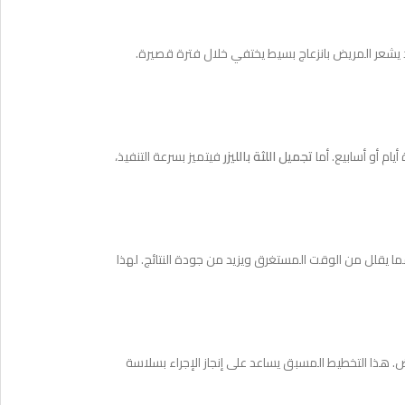
د يشعر المريض بانزعاج بسيط يختفي خلال فترة قصيرة.
يام أو أسابيع. أما
تجميل اللثة بالليزر
فيتميز بسرعة التنفيذ،
 مما يقلل من الوقت المستغرق ويزيد من جودة النتائج. لهذا
 هذا التخطيط المسبق يساعد على إنجاز الإجراء بسلاسة