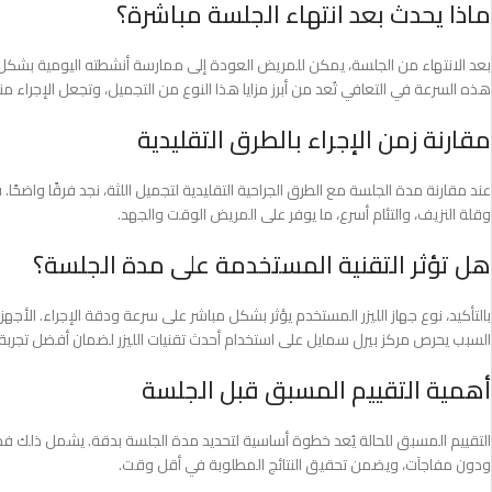
ماذا يحدث بعد انتهاء الجلسة مباشرة؟
بعد الانتهاء من الجلسة، يمكن للمريض العودة إلى ممارسة أنشطته اليومية بشكل ط
هذه السرعة في التعافي تُعد من أبرز مزايا هذا النوع من التجميل، وتجعل الإجراء من
مقارنة زمن الإجراء بالطرق التقليدية
عند مقارنة مدة الجلسة مع الطرق الجراحية التقليدية لتجميل اللثة، نجد فرقًا واضحًا.
وقلة النزيف، والتئام أسرع، ما يوفر على المريض الوقت والجهد.
هل تؤثر التقنية المستخدمة على مدة الجلسة؟
بالتأكيد، نوع جهاز الليزر المستخدم يؤثر بشكل مباشر على سرعة ودقة الإجراء. الأجه
السبب يحرص مركز بيرل سمايل على استخدام أحدث تقنيات الليزر لضمان أفضل تجربة
أهمية التقييم المسبق قبل الجلسة
التقييم المسبق للحالة يُعد خطوة أساسية لتحديد مدة الجلسة بدقة. يشمل ذلك فح
ودون مفاجآت، ويضمن تحقيق النتائج المطلوبة في أقل وقت.