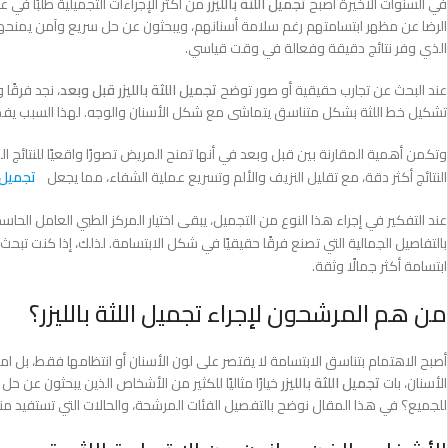
في السنوات الأخيرة أصبح
تجميل اللثة بالليزر
من أكثر الإجراءات التجميلية طلبًا في
الرضا عن مظهر ابتسامتهم رغم سلامة أسنانهم، ويبحثون عن حل سريع وآمن يمنحهم اب
الذي وفر نتائج دقيقة وفعالة في وقت قياسي.
عند البحث عن تجارب حقيقية أو صور توضح
تجميل اللثة بالليزر قبل وبعد
، نجد فرقًا
تشكيل خط اللثة بشكل متناسق يتماشى مع شكل الأسنان والوجه. لهذا السبب يف
وتكمن أهمية المقارنة بين قبل وبعد في أنها تمنح المريض تصورًا واقعيًا للنتائج ا
النتائج أكثر دقة، مع تقليل النزيف والألم وتسريع عملية الشفاء، مما يجعل
تجميل 
عند التفكير في إجراء هذا النوع من التجميل، يبقى اختيار المركز الطبي العامل الحاسم
بالتفاصيل الجمالية التي تصنع فرقًا حقيقيًا في شكل الابتسامة. لذلك، إذا كنت ت
ابتسامة أكثر جمالًا وثقة.
من هم المرشحون لإجراء تجميل اللثة بالليزر؟
أصبح الاهتمام بتناسق الابتسامة لا يقتصر على لون الأسنان أو انتظامها فقط، بل ا
الأسنان، بات
تجميل اللثة بالليزر
خيارًا مثاليًا للكثير من الأشخاص الذين يبحثون عن
للجميع؟ في هذا المقال نوضح بالتفصيل الفئات المرشحة، والحالات التي تستفيد م