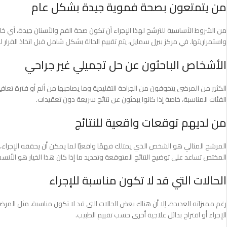
من يتمتعون بصحة فموية جيدة بشكل عام
من الشروط الأساسية للترشح لهذا الإجراء أن تكون صحة الفم والأسنان جيدة، أي خلو 
واستمراريتها. في مركز بيرل سمايل، يتم تقييم الحالة بشكل شامل قبل اتخاذ القرار
الأشخاص الباحثون عن حل تجميلي غير جراحي
الكثير من المرضى يتخوفون من الجراحة التقليدية وما يصاحبها من ألم أو فترة تعافٍ
الفئات المناسبة، خاصة إذا كانوا يبحثون عن نتائج سريعة دون تعقيدات.
من لديهم توقعات واقعية للنتائج
المرشح المثالي هو الشخص الذي يمتلك فهمًا واقعيًا لما يمكن أن يحققه الإجراء،
المختص تساعد على توضيح النتائج المتوقعة وتحديد ما إذا كان هذا الخيار هو الأنسب 
الحالات التي قد لا تكون مناسبة للإجراء
رغم مميزاته العديدة، إلا أن هناك بعض الحالات التي قد لا تكون مناسبة، مثل المر
الإجراء أو اقتراح بدائل علاجية أخرى حسب تقييم الطبيب.