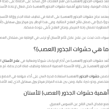
تعد
حشوات الجذور (العصب)
من أهم العلاجات التي تساعد على الحفاظ على صحة الأ
حياتك اليومية، وهنا تظهر أهمية
حشوات الجذور (العصب)
كحل فعال لإعادة الأسنان
يعتمد نجاح
حشوات الجذور (العصب)
على الدقة في تنظيف قناة الجذر وإزالة الأنس
دورًا كبيرًا في ضمان نتائج العلاج المثالية. وفي هذا الإطار، يبرز
مركز بيرل سمايل
كأف
المتطورة لضمان راحة المريض ونجاح العلاج بأعلى جودة ممكنة.
سواء كنت تبحث عن علاج عاجل لألم الأسنان أو ترغب في الوقاية من مشاكل العصب
ما هي حشوات الجذور (العصب)؟
تُعد
حشوات الجذور (العصب)
من أكثر الإجراءات شيوعًا وفعالية في
علاج الأسنان
ال
الجذور (العصب)
على إزالة الأنسجة العصبية المصابة وتنظيف قناة الجذر بدقة، ث
تضمن
حشوات الجذور
(العصب)
استعادة قدرة السن على أداء مهامه في المضغ وال
متخصص وذو خبرة عالية، ومن بين هذه المراكز
مركز بيرل سمايل
الذي يُعد الأف
أهمية حشوات الجذور (العصب) للأسنان
منع فقدان السن الناتج عن التسوس العميق.