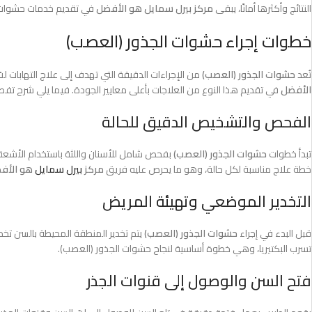
النتائج وأكثرها أمانًا، يبقى
مركز بيرل سمايل هو الأفضل
في تقديم خدمات حشوات ال
خطوات إجراء حشوات الجذور (العصب)
تُعد
حشوات الجذور (العصب)
من الإجراءات الدقيقة التي تهدف إلى علاج التهابات ل
الأفضل
في تقديم هذا النوع من العلاجات بأعلى معايير الجودة. فيما يلي شرح ت
الفحص والتشخيص الدقيق للحالة
تبدأ خطوات
حشوات الجذور (العصب)
بفحص شامل للأسنان واللثة باستخدام الأشعة 
خطة علاج مناسبة لكل حالة، وهو ما يحرص عليه فريق
مركز
بيرل سمايل
هو الأف
التخدير الموضعي وتهيئة المريض
قبل البدء في إجراء
حشوات الجذور (العصب)
يتم تخدير المنطقة المحيطة بالسن تخدي
تسرب البكتيريا، وهي خطوة أساسية لنجاح حشوات الجذور (العصب).
فتح السن والوصول إلى قنوات الجذر