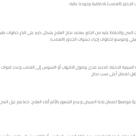
جذور (العصب) باحترافية وجودة عالية.
بّ السن والحفاظ عليه من الخلع. يعتمد نجاح العلاج بشكل كبير على اتباع خطوات ط
فصيلي وموسع لخطوات إجراء حشوات الجذور (العصب).
السينية الحديثة، لتحديد مدى وصول الالتهاب أو التسوس إلى العصب وعدد قنوات 
ضل
لضمان أعلى نسب نجاح.
رًا موضعيًا لضمان راحة المريض وعدم الشعور بالألم أثناء العلاج. كما يتم عزل ا