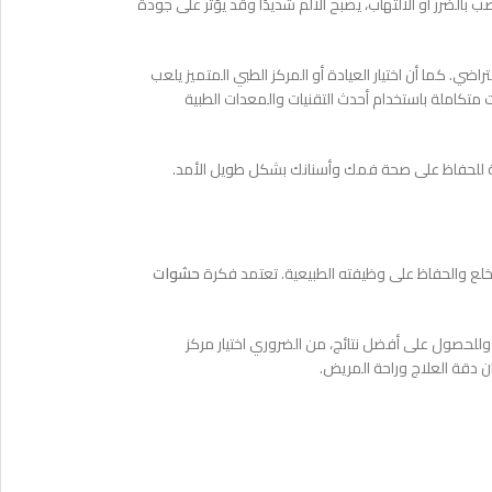
الضرر أو الالتهاب، يصبح الألم شديدًا وقد يؤثر على جودة
. كما أن اختيار العيادة أو المركز الطبي المتميز يلعب
ت متكاملة باستخدام أحدث التقنيات والمعدات الطبية
للحفاظ على صحة فمك وأسنانك بشكل طويل الأمد.
لع والحفاظ على وظيفته الطبيعية. تعتمد فكرة
حشوات
 وللحصول على أفضل نتائج، من الضروري اختيار مركز
ن دقة العلاج وراحة المريض.