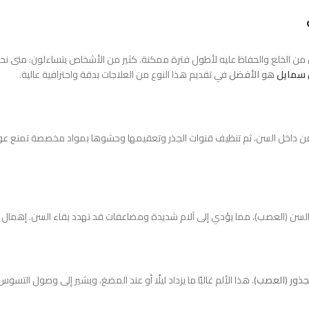
 من الخلع والحفاظ عليه لأطول فترة ممكنة. كثير من الأشخاص يتساءلون: متى نحتاج 
ل سمايل
هو الأفضل
في تقديم هذا النوع من العلاجات بدقة واحترافية عالية.
من داخل السن، ثم تنظيف قنوات الجذر وتعقيمها وحشوها بمواد مخصصة تمنع عودة
السن (العصب)، مما يؤدي إلى آلام شديدة ومضاعفات قد تهدد بقاء السن. إهمال 
ذور (العصب)
. هذا الألم غالبًا ما يزداد ليلًا أو عند المضغ، ويشير إلى وصول التسو