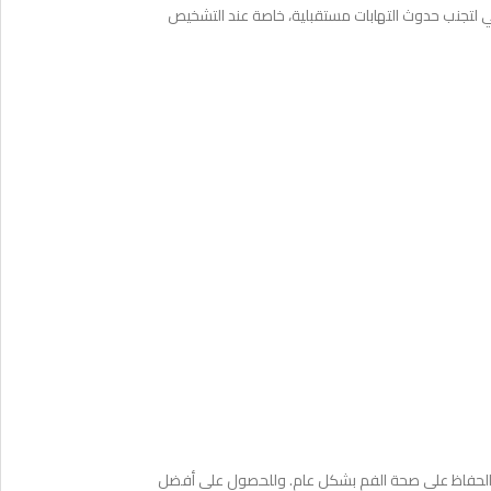
 لتجنب حدوث التهابات مستقبلية، خاصة عند التشخيص
لسن والحفاظ على صحة الفم بشكل عام. وللحصول على أفضل