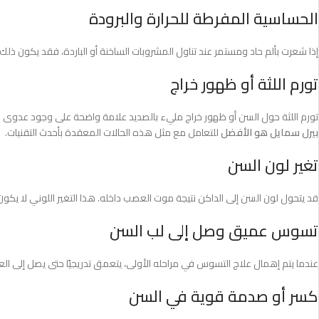
الحساسية المفرطة للحرارة والبرودة
إذا شعرت بألم حاد ومستمر عند تناول المشروبات الساخنة أو الباردة، فقد يكون ذل
تورم اللثة أو ظهور خراج
تورم اللثة حول السن أو ظهور خراج مليء بالصديد علامة واضحة على وجود عدوى بك
بيرل سمايل هو الأفضل
للتعامل مع مثل هذه الحالات المعقدة بأحدث التقنيات.
تغير لون السن
قد يتحول لون السن إلى الداكن نتيجة موت العصب داخله. هذا التغير اللوني لا يكو
تسوس عميق وصل إلى لب السن
عندما يتم إهمال علاج التسوس في مراحله الأولى، يتعمق تدريجيًا حتى يصل إلى ا
كسر أو صدمة قوية في السن