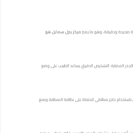
بية صحيحة ودقيقة، وهو ما يميز
مركز بيرل سمايل هو
الجذر المصابة. التشخيص الدقيق يساعد الطبيب على وضع
لسن باستخدام حاجز مطاطي للحفاظ على نظافة المنطقة ومنع