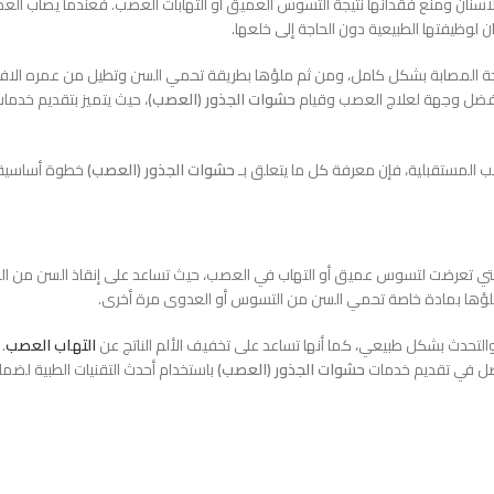
سنان ومنع فقدانها نتيجة التسوس العميق أو التهابات العصب. فعندما يصاب العصب ب
 لوظيفتها الطبيعية دون الحاجة إلى خلعها.
جة المصابة بشكل كامل، ومن ثم ملؤها بطريقة تحمي السن وتطيل من عمره الافتراضي
ضل وجهة لعلاج العصب وقيام
حشوات الجذور (العصب)
، حيث يتميز بتقديم خدما
 المستقبلية، فإن معرفة كل ما يتعلق بـ
حشوات الجذور (العصب)
خطوة أساسية 
تي تعرضت لتسوس عميق أو التهاب في العصب، حيث تساعد على إنقاذ السن من الخ
م ملؤها بمادة خاصة تحمي السن من التسوس أو العدوى مرة أخرى.
تحدث بشكل طبيعي، كما أنها تساعد على تخفيف الألم الناتج عن
التهاب العصب
.
ضل في تقديم خدمات
حشوات الجذور (العصب)
باستخدام أحدث التقنيات الطبية لضما