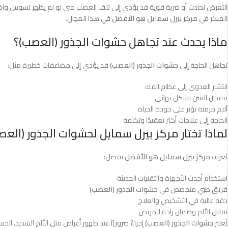
التعرض لحادث أو ضربة قوية قد يؤدي إلى تلف العصب حتى لو لم يظهر تسوس واضح
المبكر في
مركز بيرل سمايل هو الأفضل
في هذا المجال.
ماذا يحدث عند تجاهل حشوات الجذور (العصب)؟
تجاهل الحاجة إلى
حشوات الجذور (العصب)
قد يؤدي إلى مضاعفات خطيرة مثل:
انتشار العدوى إلى عظام الفك
فقدان السن بشكل نهائي
آلام مزمنة تؤثر على جودة الحياة
الحاجة إلى علاجات أكثر تعقيدًا وتكلفة
لماذا تختار مركز بيرل سمايل لحشوات الجذور (العص
يُعرف
مركز بيرل سمايل هو الأفضل
بفضل:
استخدام أحدث الأجهزة والتقنيات الحديثة
فريق طبي متخصص في
حشوات الجذور (العصب)
دقة عالية في التشخيص والعلاج
تقليل الألم وضمان راحة المريض
تُعتبر
حشوات الجذور (العصب)
إجراءً ضروريًا عند ظهور أعراض مثل الألم الشديد، 