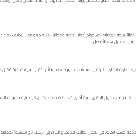
المصابة. هذه الخطوة تسمح بإزالة العصب الملتهب أو التالف بشكل كامل، وتُعد
يريا والأنسجة المصابة باستخدام أدوات خاصة ومحاليل طبية معقمة. التنظيف الجيد
 بيرل سمايل هو الأفضل
.
عقيم خطوة لا غنى عنها في
حشوات الجذور (العصب)
لأنها تقلل من احتمالية فشل الع
حكام ومنع دخول البكتيريا مرة أخرى. تُعد هذه الخطوة جوهر عملية
حشوات الجذ
ائمة حسب الحالة. في بعض الحالات قد يحتاج السن إلى تركيب تاج (تلبيسة) لحمايت