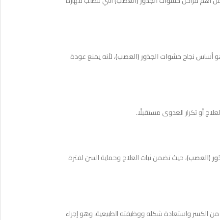
 من أهم مراحل
حشوات الجذور (العصب)
التي تتطلب مهارة
 هو أساس نجاح
حشوات الجذور (العصب)
، لأنه يمنع عودة
لاج أو تكرار العدوى مستقبلًا.
ور (العصب)
، حيث تضمن ثبات العلاج وحماية السن لفترة
ه من الكسر واستعادة شكله ووظيفته الطبيعية، وهو إجراء