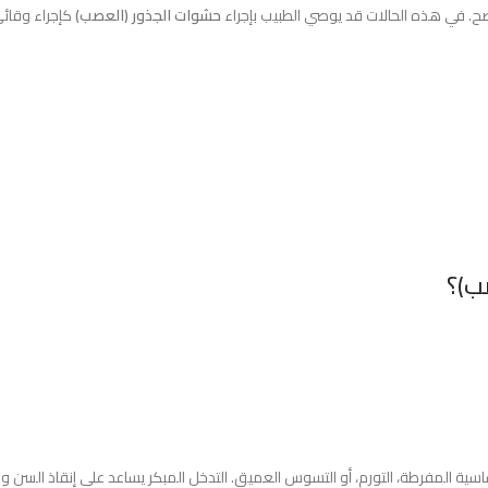
. في هذه الحالات قد يوصي الطبيب بإجراء
حشوات الجذور (العصب)
كإجراء وقائي
ب)؟
الحساسية المفرطة، التورم، أو التسوس العميق. التدخل المبكر يساعد على إنقاذ ا