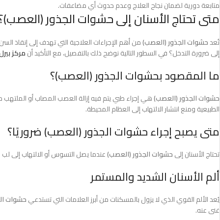
متابعة دورية لضمان نجاح العلاج وعدم حدوث أي مضاعفات.
متى تحتاج الأسنان إلى حشوات الجذور (العصب)؟
تُعد
حشوات الجذور (العصب)
من أهم الإجراءات العلاجية التي تهدف إلى إنقاذ السن
إلى ضرورة التدخل؟ في السطور التالية نوضح ذلك بالتفصيل، مع التأكيد أن
مركز بير
ما المقصود بحشوات الجذور (العصب)؟
حشوات الجذور (العصب)
هي إجراء طبي يتم فيه إزالة العصب المصاب أو الملتهب 
الطبيعية ومنع انتشار الالتهاب إلى العظام المحيطة.
متى يصبح إجراء حشوات الجذور (العصب) ضروريًا؟
تحتاج الأسنان إلى
حشوات الجذور (العصب)
عندما يصل التسوس أو الالتهاب إلى لب 
ألم الأسنان الشديد والمستمر
يُعد الألم القوي الذي لا يزول بالمسكنات من أبرز العلامات التي تستدعي
حشوات الج
غنى عنه.