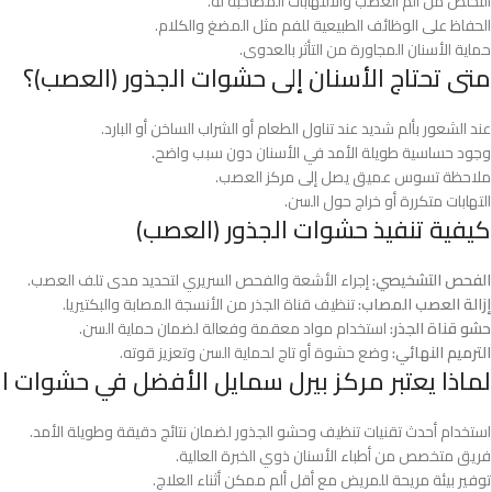
التخلص من ألم العصب والالتهابات المصاحبة له.
الحفاظ على الوظائف الطبيعية للفم مثل المضغ والكلام.
حماية الأسنان المجاورة من التأثر بالعدوى.
متى تحتاج الأسنان إلى حشوات الجذور (العصب)؟
عند الشعور بألم شديد عند تناول الطعام أو الشراب الساخن أو البارد.
وجود حساسية طويلة الأمد في الأسنان دون سبب واضح.
ملاحظة تسوس عميق يصل إلى مركز العصب.
التهابات متكررة أو خراج حول السن.
كيفية تنفيذ حشوات الجذور (العصب)
الفحص التشخيصي:
إجراء الأشعة والفحص السريري لتحديد مدى تلف العصب.
إزالة العصب المصاب:
تنظيف قناة الجذر من الأنسجة المصابة والبكتيريا.
حشو قناة الجذر:
استخدام مواد معقمة وفعالة لضمان حماية السن.
الترميم النهائي:
وضع حشوة أو تاج لحماية السن وتعزيز قوته.
لماذا يعتبر مركز بيرل سمايل الأفضل في حشوات ا
استخدام أحدث تقنيات تنظيف وحشو الجذور لضمان نتائج دقيقة وطويلة الأمد.
فريق متخصص من أطباء الأسنان ذوي الخبرة العالية.
توفير بيئة مريحة للمريض مع أقل ألم ممكن أثناء العلاج.