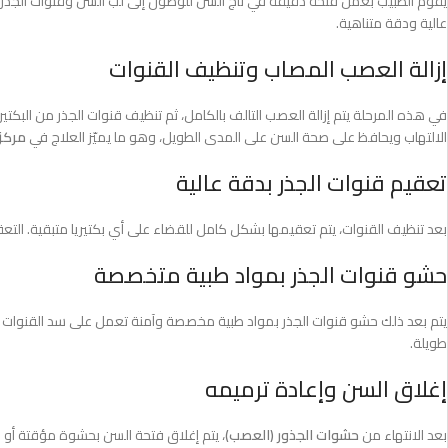
يقوم الطبيب بعمل فتحة دقيقة في تاج السن للوصول إلى لبّ السن وقنوات الجذر 
عالية ودقة متناهية.
إزالة العصب المصاب وتنظيف القنوات
في هذه المرحلة يتم إزالة العصب التالف بالكامل، ثم تنظيف قنوات الجذر من البكت
الالتهاب ويحافظ على صحة السن على المدى الطويل، وهو ما يميّز العلاج في
مركز
تعقيم قنوات الجذر بدقة عالية
بعد تنظيف القنوات، يتم تعقيمها بشكل كامل للقضاء على أي بكتيريا متبقية. الت
حشو قنوات الجذر بمواد طبية متخصصة
يتم بعد ذلك حشو قنوات الجذر بمواد طبية مخصصة وآمنة تعمل على سد القنوات بإ
طويلة.
إغلاق السن وإعادة ترميمه
بعد الانتهاء من
حشوات الجذور (العصب)
، يتم إغلاق فتحة السن بحشوة مؤقتة أو د