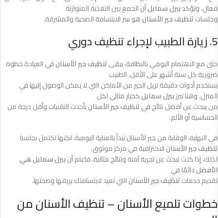
فعال. وتؤكد
بيرل سمايل
أن الجمع بين التغذية المتوازنة
وجلسات
تنظيف جير الأسنان
هو سر الابتسامة الصحية والمشرقة.
5. زيارة الطبيب لإجراء تنظيف دوري
حتى مع الاهتمام اليومي بالنظافة، يبقى
تنظيف جير الأسنان
في العيادة خطوة
ضرورية كل ستة أشهر على الأقل. الطبيب
يستخدم أدوات دقيقة تزيل الجير من الأماكن التي لا يمكن الوصول إليها في
المنزل. وهنا تبرز
بيرل سمايل
كخيار مثالي لكل
من يبحث عن أفضل نتائج في
تنظيف جير الأسنان
بأحدث التقنيات وأقل درجة من
الحساسية أو الألم.
في النهاية، الوقاية من جير الأسنان تبدأ بالعناية اليومية، لكنها تكتمل بجلسة
تنظيف جير الأسنان
الاحترافية في مركز موثوق.
لذلك، إذا كنت تبحث عن تجربة آمنة ونتائج مثالية، فاعلم أن
بيرل سمايل هي
الأفضل
دائمًا في
تقديم خدمات
تنظيف جير الأسنان
التي تعيد لابتسامتك بريقها وصحتها.
خطوات تلميع الأسنان – تنظيف الأسنان من