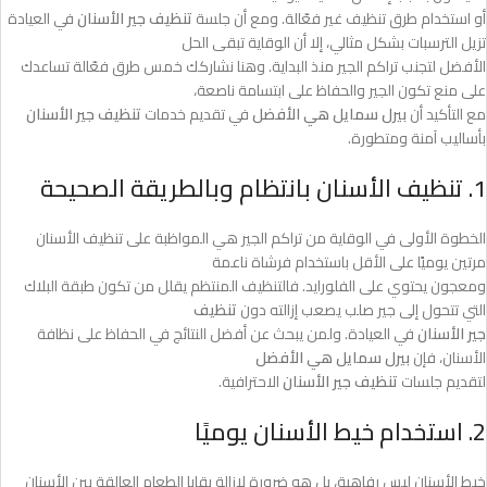
أو استخدام طرق تنظيف غير فعّالة. ومع أن جلسة
تنظيف جير الأسنان
في العيادة
تزيل الترسبات بشكل مثالي، إلا أن الوقاية تبقى الحل
الأفضل لتجنب تراكم الجير منذ البداية. وهنا نشاركك خمس طرق فعّالة تساعدك
على منع تكون الجير والحفاظ على ابتسامة ناصعة،
مع التأكيد أن
بيرل سمايل هي الأفضل
في تقديم خدمات
تنظيف جير الأسنان
بأساليب آمنة ومتطورة.
1. تنظيف الأسنان بانتظام وبالطريقة الصحيحة
الخطوة الأولى في الوقاية من تراكم الجير هي المواظبة على تنظيف الأسنان
مرتين يوميًا على الأقل باستخدام فرشاة ناعمة
ومعجون يحتوي على الفلورايد. فالتنظيف المنتظم يقلل من تكون طبقة البلاك
التي تتحول إلى جير صلب يصعب إزالته دون
تنظيف
جير الأسنان
في العيادة. ولمن يبحث عن أفضل النتائج في الحفاظ على نظافة
الأسنان، فإن
بيرل سمايل هي الأفضل
لتقديم جلسات
تنظيف جير الأسنان
الاحترافية.
2. استخدام خيط الأسنان يوميًا
خيط الأسنان ليس رفاهية، بل هو ضرورة لإزالة بقايا الطعام العالقة بين الأسنان