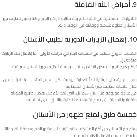
9. أمراض اللثة المزمنة
الالتهابات المستمرة في اللثة تخلق بيئة مثالية لتراكم الجير، وهنا يصبح
تنظيف جير
الأسنان
خطوة علاجية ووقائية في الوقت ذاته.
10. إهمال الزيارات الدورية لطبيب الأسنان
الكشف الدوري يساعد في اكتشاف الجير في مراحله الأولى، أما إهمال تلك الزيارات
فيؤدي إلى
تراكم كبير للجير لا يمكن التخلص منه إلا بجلسة
تنظيف جير الأسنان
احترافية.
وفي النهاية، فإن الوقاية تبدأ بالعناية اليومية، لكن العلاج الفعّال لا يتحقق إلا من
خلال جلسات
تنظيف جير الأسنان
المنتظمة
في عيادة موثوقة مثل
بيرل سمايل
، التي تُعد الأفضل بفضل خبرتها الطويلة
وتقنياتها الحديثة التي تمنح ابتسامتك النضارة والتألق الذي تستحقه.
خمسة طرق لمنع ظهور جير الأسنان
يعتبر
جير الأسنان
من أكثر المشكلات التي تؤثر على مظهر الفم وصحة اللثة، وغالبًا
ما يتكون بسبب إهمال العناية اليومية