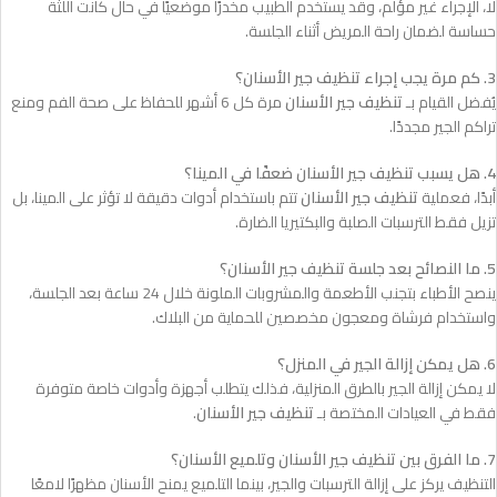
لا، الإجراء غير مؤلم، وقد يستخدم الطبيب مخدرًا موضعيًا في حال كانت اللثة
حساسة لضمان راحة المريض أثناء الجلسة.
3. كم مرة يجب إجراء تنظيف جير الأسنان؟
يُفضل القيام بـ
تنظيف جير الأسنان
مرة كل 6 أشهر للحفاظ على صحة الفم ومنع
تراكم الجير مجددًا.
4. هل يسبب تنظيف جير الأسنان ضعفًا في المينا؟
أبدًا، فعملية
تنظيف جير الأسنان
تتم باستخدام أدوات دقيقة لا تؤثر على المينا، بل
تزيل فقط الترسبات الصلبة والبكتيريا الضارة.
5. ما النصائح بعد جلسة تنظيف جير الأسنان؟
ينصح الأطباء بتجنب الأطعمة والمشروبات الملونة خلال 24 ساعة بعد الجلسة،
واستخدام فرشاة ومعجون مخصصين للحماية من البلاك.
6. هل يمكن إزالة الجير في المنزل؟
لا يمكن إزالة الجير بالطرق المنزلية، فذلك يتطلب أجهزة وأدوات خاصة متوفرة
فقط في العيادات المختصة بـ
تنظيف جير الأسنان
.
7. ما الفرق بين تنظيف جير الأسنان وتلميع الأسنان؟
التنظيف يركز على إزالة الترسبات والجير، بينما التلميع يمنح الأسنان مظهرًا لامعًا