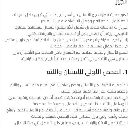
الجير
تعتبر عملية
تنظيف جير الأسنان
من أهم الإجراءات التي تُجرى داخل العيادات
للحفاظ على صحة الفم وجمال الابتسامة، فهي لا تقتصر
على إزالة الترسبات فقط، بل تشمل أيضًا
تلميع الأسنان
لاستعادة لمعانها
الطبيعي. ورغم أن البعض يظن أن تنظيف الأسنان بالفرشاة يكفي،
إلا أن الجير المتراكم لا يمكن إزالته إلا من خلال جلسة احترافية لدى طبيب مختص.
في هذا المقال سنستعرض معًا بالتفصيل خطوات
تلميع الأسنان وعملية
تنظيف جير الأسنان
داخل العيادة، مع التأكيد أن
بيرل
سمايل هي الأفضل
في تقديم هذه الخدمة بأعلى جودة واحترافية.
1. الفحص الأولي للأسنان واللثة
تبدأ عملية
تنظيف جير الأسنان
بفحص شامل للفم لتقييم حالة الأسنان واللثة
وتحديد كمية الجير المتراكمة. يقوم الطبيب
في هذه المرحلة باستخدام أدوات دقيقة لتحديد أماكن الترسبات وتقييم مدى
تأثيرها على اللثة. هذا الفحص يساعد على وضع خطة مخصصة
لكل حالة، ويُعتبر خطوة أساسية قبل البدء في
تنظيف جير الأسنان
لضمان نتائج
فعالة وآمنة. وفي
بيرل سمايل
، يُنفذ الفحص باستخدام تقنيات
حديثة تضمن الدقة والراحة للمريض، مما يجعلها الأفضل في هذا المجال.