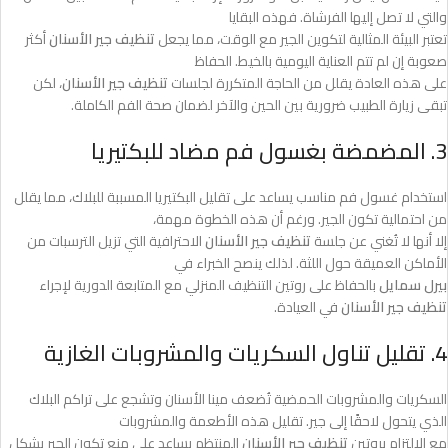
والتي لا تصل إليها الفرشاة. فهذه البقايا
تعتبر البيئة المثالية لتكوين الجير مع الوقت، مما يجعل
تنظيف جير الأسنان
أكثر
صعوبة إن لم تتم العناية اليومية بالخيط. الحفاظ
على هذه العادة يقلل من الحاجة المتكررة لجلسات
تنظيف جير الأسنان
، لكن
تبقى زيارة الطبيب ضرورية بين الحين والآخر لضمان صحة الفم الكاملة.
3. المضمضة بغسول فم مضاد للبكتيريا
استخدام غسول فم مناسب يساعد على تقليل البكتيريا المسببة للبلاك، مما يقلل
من احتمالية تكون الجير. ورغم أن هذه الخطوة مهمة،
إلا أنها لا تُغني عن جلسة
تنظيف جير الأسنان
الاحترافية التي تزيل الترسبات من
الأماكن العميقة حول اللثة. لذلك ينصح الخبراء في
بيرل سمايل
بالحفاظ على روتين التنظيف المنزلي مع المتابعة الدورية لإجراء
تنظيف جير الأسنان
في العيادة.
4. تقليل تناول السكريات والمشروبات الغازية
السكريات والمشروبات الحمضية تُضعف مينا الأسنان وتشجع على تراكم البلاك
الذي يتحول لاحقًا إلى جير. تقليل هذه الأطعمة والمشروبات
مع الالتزام بروتين
تنظيف جير الأسنان
المنتظم يساعد على منع تكون الجير بشكل