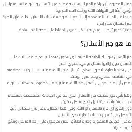
ومن المعروف أن تراكم الجير لا يسبب فقط اصفرار الأسنان وتشويه ابتسامتها، بل
يؤدي أيضًا إلى التهابات اللثة ورائحة الفم الكريهة،
وربما في الحالات المتقدمة إلى تراجع اللثة وضعف ثبات الأسنان. لذلك، فإن
تنظيف
جير الأسنان
يُعتبر إجراءً
وقائيًا ضروريًا يجب القيام به بشكل دوري للحفاظ على صحة الفم العامة.
ما هو جير الأسنان؟
جير الأسنان هو تلك الطبقة الصلبة التي تتكون عندما تتراكم طبقة البلاك على
الأسنان دون إزالتها بشكل يومي. يحتوي الجير
على بكتيريا ضارة تلتصق بسطح الأسنان وبين اللثة، مما يسبب التهابات وصعوبة
في التنظيف العادي. ومع مرور الوقت،
يمكن أن يمتد الجير إلى أسفل خط اللثة، مما يزيد من خطورة المشكلات اللثوية.
وهنا يأتي دور
تنظيف جير الأسنان
الذي يتم في العيادات المتخصصة باستخدام
أدوات وتقنيات حديثة تزيل الجير بشكل دقيق
دون إلحاق أي ضرر بالأسنان أو اللثة. وفي هذا المجال، تتميز
بيرل سمايل
بأنها
الأفضل في تقديم خدمات
تنظيف جير الأسنان
بفضل أجهزتها المتطورة وخبرة أطبائها الذين يحرصون على راحة المريض ونتائج
تدوم طويلاً.