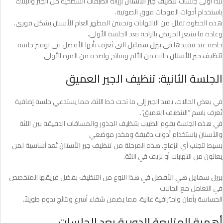
تبدأ أولى جلسات
تنظيف جير الأسنان
بإزالة الطبقات السطحية من الجير والبلاك
باستخدام أدوات الموجات فوق الصوتية.
هذه الخطوة تقلل من الالتهابات وتحسن المظهر العام للأسنان بشكل فوري.
وعادة ما يشعر المريض بالراحة بعد الجلسة الأولى،
خاصة عند تنفيذها في
بيرل سمايل
التي تُعرف بأنها الأفضل في توفير جلسة
تنظيف جير الأسنان
خالية من الألم وبنتائج واضحة من المرة الأولى.
الجلسة الثانية: تنظيف الجير العميق
في بعض الحالات، يمتد الجير إلى ما تحت خط اللثة، مما يستدعي جلسة إضافية
تُعرف باسم “التنظيف العميق”.
في هذه الجلسة يقوم الطبيب بتنظيف الجذور والمسافات الدقيقة بين اللثة
والأسنان باستخدام أدوات دقيقة ومخدر موضعي
بسيط لتجنب أي انزعاج. هذه المرحلة من
تنظيف جير الأسنان
تُعد أساسية لمن
يعانون من التهابات أو نزيف في اللثة.
بيرل سمايل هي الأفضل
في هذا النوع من التنظيف بفضل فريقها المتخصص
في التعامل مع الحالات
الحساسة بأمان واحترافية عالية، مما يضمن شفاء أسرع ونتائج تدوم طويلاً.
أهمية المتابعة الدورية بعد الجلسات