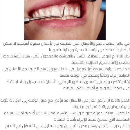
في عالم العناية بالفم والأسنان، يظل
تنظيف جير الأسنان
خطوة أساسية لا يمكن
تجاهلها للحفاظ على ابتسامة صحية وجذابة. فمهما
كان الالتزام اليومي بتنظيف الأسنان بالفرشاة والمعجون، تبقى هناك ترسبات وجير
يصعب إزالته بالطرق المنزلية التقليدية،
مما يجعل زيارة العيادة أمرًا ضروريًا. في هذا السياق، يعتبر
تنظيف جير الأسنان
في
العيادة إجراءً وقائيًا وعلاجيًا في الوقت نفسه،
إذ لا يقتصر دوره على تحسين المظهر الجمالي للأسنان فحسب، بل يمتد ليحافظ
على صحة اللثة ويمنع أمراض الفم المزمنة.
الجدير بالذكر أن تراكم الجير على الأسنان قد يؤدي مع مرور الوقت إلى التهابات لثوية
ونزيف وظهور رائحة فم غير مرغوبة،
ما يجعل العناية الدورية ضرورة وليست رفاهية. ومن هنا تبرز أهمية اختيار العيادة
المناسبة التي تضمن تنفيذ الإجراء بأحدث التقنيات
وأعلى درجات الأمان. وهنا يمكن القول إن
بيرل سمايل هي الأفضل
في تقديم