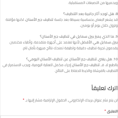
ويحميها من التصبغات المستقبلية.
8. هل توجد آثار جانبية بعد التنظيف؟
قد يشعر البعض بحساسية بسيطة بعد جلسة
تنظيف جير الأسنان
، لكنها مؤقتة
وتزول خلال يوم أو يومين.
9. ما الذي يميز بيرل سمايل في تنظيف جير الأسنان؟
بيرل سمايل هي الأفضل
لأنها تعتمد على أجهزة متقدمة، وأطباء مختصين
يقدمون تجربة تنظيف دقيقة ولطيفة تمنحك نتائج مبهرة بأمان تام.
10. هل يغني تنظيف جير الأسنان عن تنظيف الأسنان اليومي؟
بالطبع لا، فـ
تنظيف جير الأسنان
إجراء مكمل للعناية اليومية، ويجب الاستمرار في
التنظيف بالفرشاة والخيط للحفاظ على النتائج.
اترك تعليقاً
*
لن يتم نشر عنوان بريدك الإلكتروني.
الحقول الإلزامية مشار إليها بـ
*
التعليق