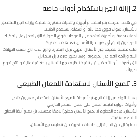
2. إزالة الجير باستخدام أدوات خاصة
في هذه المرحلة يتم استخدام أجهزة وتقنيات متطورة لتفتيت وإزالة الجير الملتصق
بالأسنان، سواء فوق خط اللثة أو أسفله. يستخدم الطبيب
أدوات يدوية أو أجهزة تعتمد على الموجات فوق الصوتية التي تعمل على تفكيك
الجير دون إلحاق أي ضرر بمينا الأسنان. تعد هذه الخطوة
قلب عملية
تنظيف جير الأسنان
، فهي تزيل البكتيريا والرواسب التي تسبب التهابات
اللثة ورائحة الفم غير المرغوبة. وهنا تظهر خبرة
بيرل سمايل
التي تُعرف بأنها الأفضل في تنفيذ
تنظيف جير الأسنان
باحترافية عالية ونتائج تدوم
طويلاً.
3. تلميع الأسنان لاستعادة اللمعان الطبيعي
بعد الانتهاء من إزالة الجير، تبدأ مرحلة
تلميع الأسنان
باستخدام معجون خاص
وأدوات دوّارة لطيفة تعمل على صقل السطح الخارجي
للأسنان. هذه الخطوة لا تمنح الأسنان مظهرًا لامعًا فحسب، بل تمنع أيضًا التصاق
البلاك مستقبلاً،
مما يقلل من الحاجة إلى جلسات متكررة من
تنظيف جير الأسنان
.