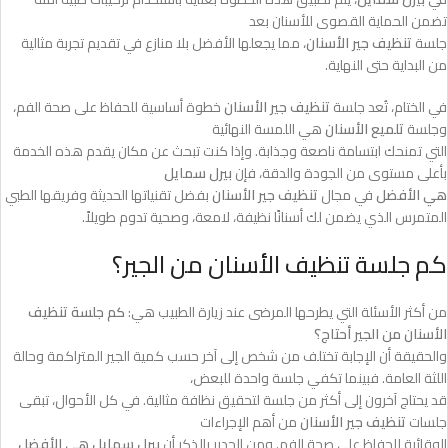
تضمن الحماية القصوى للأسنان بعد
جلسة
تنظيف جير الأسنان
، مما يجعلها الأفضل بلا منازع في تقديم تجربة مثالية
من البداية حتى النهاية.
في الختام، تُعد جلسة
تنظيف جير الأسنان
خطوة أساسية للحفاظ على صحة الفم،
وجلسة
تلميع الأسنان
هي اللمسة النهائية
التي تمنحك ابتسامة ناصعة وجذابة. وإذا كنت تبحث عن مكان يقدم هذه الخدمة
بأعلى مستوى من الجودة والدقة، فإن
بيرل سمايل
هي الأفضل
في مجال
تنظيف جير الأسنان
بفضل تقنياتها الحديثة وفريقها الطبي
المتمرس الذي يضمن لك أسنانًا نظيفة، لامعة، وصحية تدوم طويلاً.
كم جلسة تنظيف الأسنان من الجير؟
من أكثر الأسئلة التي يطرحها المرضى عند زيارة الطبيب هي:
كم جلسة تنظيف
الأسنان من الجير أحتاج؟
والحقيقة أن الإجابة تختلف من شخص إلى آخر حسب كمية الجير المتراكمة وحالة
اللثة العامة. فبينما تكفي جلسة واحدة للبعض،
قد يحتاج آخرون إلى أكثر من جلسة لتحقيق نظافة مثالية. في كل الأحوال، تبقى
جلسات
تنظيف جير الأسنان
من أهم الإجراءات
الوقائية للحفاظ على صحة الفم. ومن الجدير بالذكر أن
بيرل سمايل هي الأفضل