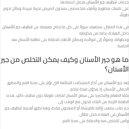
خدمات
تنظيف جير الأسنان
بفضل اعتمادها
على تقنيات متطورة وأطباء متخصصين يمنحون المريض تجربة مريحة ونتائج تدوم
طويلًا.
في هذا المقال، سنتعرف سويًا على كل ما تحتاج معرفته عن
تنظيف جير الأسنان
داخل العيادة، بداية من مكوناته
وخطواته، وصولًا إلى فوائده ونصائح الأطباء للحفاظ على نظافة الأسنان بعد
الجلسة.
ما هو جير الأسنان وكيف يمكن التخلص من جير
الأسنان؟
يُعد
جير الأسنان
من أكثر المشكلات الشائعة التي تؤثر على صحة الفم والمظهر
الجمالي للأسنان، إذ يتكوّن نتيجة تراكم
بقايا الطعام والبكتيريا على سطح الأسنان لفترات طويلة دون تنظيف كافٍ. هذه
الطبقة اللزجة من البلاك تتحول مع الوقت إلى
جير صلب يصعب إزالته بالفرشاة أو المعجون فقط، وهنا تظهر أهمية
تنظيف جير
الأسنان
في العيادة كحل فعّال
وآمن للتخلص منه والحفاظ على صحة الفم.