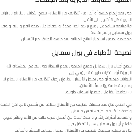
حتى بعد إتمام جلسة أو أكثر من
تنظيف جير الأسنان
، ينصح الأطباء بالالتزام بالزيارات
الدورية كل 6 أشهر على الأقل.
فالمتابعة تساعد على منع تراكم الجير مجددًا والحفاظ على صحة الفم واللثة. وتوفر
بيرل سمايل
برامج متابعة
مخصصة تضمن استمرار النتائج المثالية بعد جلسة
تنظيف جير الأسنان
.
نصيحة الأطباء في بيرل سمايل
ينصح أطباء
بيرل سمايل
جميع المرضى بعدم الانتظار حتى تتفاقم المشكلة، لأن
الجير إذا تُرك لفترات طويلة قد يؤدي إلى
التهابات مزمنة أو حتى تخلخل الأسنان. لذا، فإن إجراء
تنظيف جير الأسنان
بانتظام لا
يمنح فقط مظهرًا جميلًا للأسنان،
بل يحافظ أيضًا على صحتها لسنوات طويلة.
في الختام، فإن عدد جلسات
تنظيف جير الأسنان
يختلف من شخص لآخر، لكن النتيجة
واحدة دائمًا: فم نظيف، نفس منعش،
وابتسامة أكثر إشراقًا. وإذا كنت تبحث عن أفضل تجربة خالية من الألم ونتائج تدوم،
فاعلم أن
بيرل سمايل هي الأفضل
في
كل ما يتعلق بخدمات
تنظيف جير الأسنان
، بفضل تقنياتها الحديثة وأطبائها