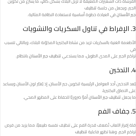
الفرشاة ذات الشعيرات الضعيفة لا تزيل البلاك بشكل كافٍ، ما يسرّع من تكوين
الجير، ويجعل من جلسة
تنظيف
جير الأسنان
في العيادة خطوة أساسية لاستعادة النظافة المثالية.
3. الإفراط في تناول السكريات والنشويات
الأطعمة الغنية بالسكريات تزيد من نشاط البكتيريا المكوّنة للبلاك، وبالتالي تتسبب
في
تراكم الجير على المدى الطويل، مما يستدعي
تنظيف جير الأسنان
بانتظام.
4. التدخين
يُعد التدخين أحد العوامل الرئيسية لتكوين جير الأسنان، إذ يُغيّر لون الأسنان ويساعد
على التصاق البكتيريا،
ما يجعل
تنظيف جير الأسنان
أمرًا ضروريًا للحفاظ على المظهر الصحي.
5. جفاف الفم
قلة إفراز اللعاب تُضعف قدرة الفم على تنظيف نفسه طبيعيًا، مما يزيد من فرص
تراكم الجير، وهنا تظهر فاعلية
تنظيف