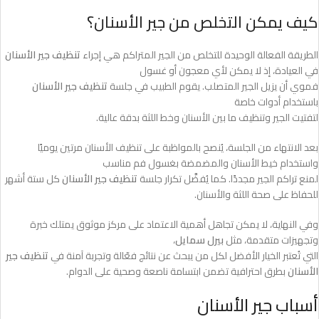
كيف يمكن التخلص من جير الأسنان؟
الطريقة الفعالة الوحيدة للتخلص من الجير المتراكم هي إجراء
تنظيف جير الأسنان
في العيادة، إذ لا يمكن لأي معجون أو غسول
فموي أن يزيل الجير المتصلب. يقوم الطبيب في جلسة
تنظيف جير الأسنان
باستخدام أدوات خاصة
لتفتيت الجير وتنظيف ما بين الأسنان وخط اللثة بدقة عالية.
بعد الانتهاء من الجلسة، يُنصح بالمواظبة على تنظيف الأسنان مرتين يوميًا
واستخدام خيط الأسنان والمضمضة بغسول فم مناسب
لمنع تراكم الجير مجددًا. كما يُفضَّل تكرار جلسة
تنظيف جير الأسنان
كل ستة أشهر
للحفاظ على صحة اللثة والأسنان.
وفي النهاية، لا يمكن تجاهل أهمية الاعتماد على مركز موثوق يمتلك خبرة
وتجهيزات متقدمة، مثل
بيرل سمايل
،
التي تُعتبر الخيار الأفضل لكل من يبحث عن نتائج فعّالة وتجربة آمنة في
تنظيف جير
الأسنان
بطرق احترافية تضمن ابتسامة ناصعة وصحية على الدوام.
أسباب جير الأسنان