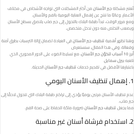
تُعتبر مشكلة
جير الأسنان
من أكثر المشكلات التي تواجه الأشخاص في مختلف
الأعمار، وغالبًا ما تنتج عن إهمال العناية اليومية بالفم والأسنان.
ومع مرور الوقت، تبدأ طبقة البلاك بالتحول إلى جير صلب يلتصق بسطح الأسنان
ويصعب التخلص منه دون تدخل متخصص.
وهنا تظهر أهمية
تنظيف جير الأسنان
في العيادة لضمان إزالة الترسبات بطرق آمنة
وفعالة. وفي هذا المقال، سنستعرض
أبرز
10 أسباب لتكوّن جير الأسنان
، مع تسليط الضوء على الدور المحوري الذي
تلعبه
بيرل سمايل
باعتبارها الأفضل في تقديم خدمات
تنظيف جير الأسنان
الحديثة.
1. إهمال تنظيف الأسنان اليومي
عدم تنظيف الأسنان مرتين يوميًا يؤدي إلى تراكم طبقة البلاك التي تتحول لاحقًا إلى
جير صلب،
مما يجعل
تنظيف جير الأسنان
ضرورة ملحّة للحفاظ على صحة الفم.
2. استخدام فرشاة أسنان غير مناسبة