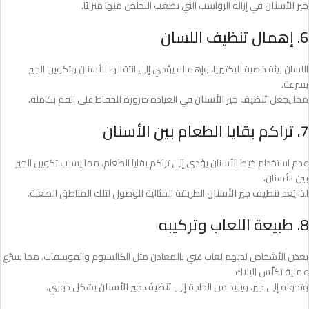
جير الأسنان
في إزالة الرواسب التي يصعب التخلص منها منزليًا.
6. إهمال تنظيف اللسان
اللسان بيئة خصبة للبكتيريا، وإهماله يؤدي إلى انتقالها للأسنان وتكوين الجير
بسرعة،
مما يجعل
تنظيف جير الأسنان
في العيادة ضرورة للحفاظ على الفم بكامله.
7. تراكم بقايا الطعام بين الأسنان
عدم استخدام خيط الأسنان يؤدي إلى تراكم بقايا الطعام، مما يسبب تكوين الجير
بين الأسنان،
لذا يُعد
تنظيف جير الأسنان
الطريقة المثالية للوصول لتلك المناطق الصعبة.
8. طبيعة اللعاب وتركيبه
بعض الأشخاص لديهم لعاب غني بالمعادن مثل الكالسيوم والفوسفات، مما يسرّع
عملية تكلّس البلاك
وتحوله إلى جير، ويزيد من الحاجة إلى
تنظيف جير الأسنان
بشكل دوري.