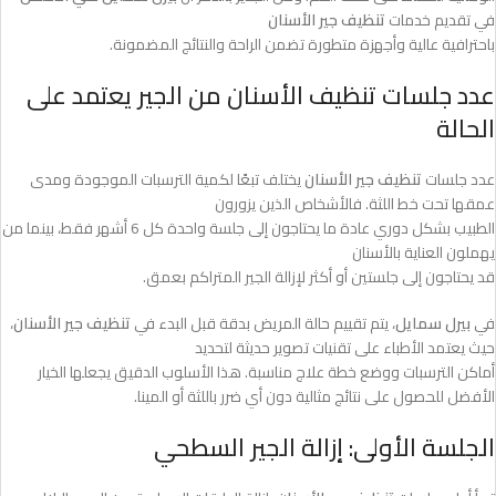
في تقديم خدمات
تنظيف جير الأسنان
باحترافية عالية وأجهزة متطورة تضمن الراحة والنتائج المضمونة.
عدد جلسات تنظيف الأسنان من الجير يعتمد على
الحالة
عدد جلسات
تنظيف جير الأسنان
يختلف تبعًا لكمية الترسبات الموجودة ومدى
عمقها تحت خط اللثة. فالأشخاص الذين يزورون
الطبيب بشكل دوري عادة ما يحتاجون إلى جلسة واحدة كل 6 أشهر فقط، بينما من
يهملون العناية بالأسنان
قد يحتاجون إلى جلستين أو أكثر لإزالة الجير المتراكم بعمق.
في
بيرل سمايل
، يتم تقييم حالة المريض بدقة قبل البدء في
تنظيف جير الأسنان
،
حيث يعتمد الأطباء على تقنيات تصوير حديثة لتحديد
أماكن الترسبات ووضع خطة علاج مناسبة. هذا الأسلوب الدقيق يجعلها الخيار
الأفضل للحصول على نتائج مثالية دون أي ضرر باللثة أو المينا.
الجلسة الأولى: إزالة الجير السطحي