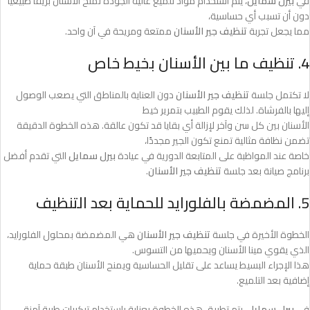
في
بيرل سمايل
، يتم استخدام مواد تلميع عالية الجودة تمنح الأسنان بريقًا طبيعيًا
دون أن تسبب أي حساسية،
مما يجعل تجربة
تنظيف جير الأسنان
ممتعة ومريحة في آن واحد.
4. تنظيف ما بين الأسنان بخيط خاص
لا تكتمل جلسة
تنظيف جير الأسنان
دون العناية بالمناطق التي يصعب الوصول
إليها بالفرشاة. لذلك يقوم الطبيب بتمرير خيط
الأسنان بين كل سن وآخر لإزالة أي بقايا قد تكون عالقة. هذه الخطوة الدقيقة
تضمن نظافة مثالية تمنع تكون الجير مجددًا،
خاصة عند المواظبة على المتابعة الدورية في عيادة
بيرل سمايل
التي تقدم أفضل
برنامج صيانة بعد جلسة
تنظيف جير الأسنان
.
5. المضمضة بالفلورايد للحماية بعد التنظيف
الخطوة الأخيرة في جلسة
تنظيف جير الأسنان
هي المضمضة بمحلول الفلورايد،
الذي يقوي مينا الأسنان ويحميها من التسوس.
هذا الإجراء البسيط يساعد على تقليل الحساسية ويمنح الأسنان طبقة حماية
إضافية بعد التلميع.
في
بيرل سمايل
، يتم تطبيق هذه الخطوة بعناية باستخدام تركيبات طبية آمنة