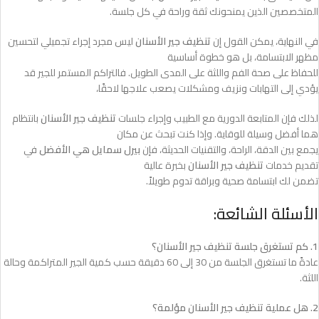
المتخصصين الذين يمنحونك ثقة وراحة في كل جلسة.
في النهاية، يمكن القول إن
تنظيف جير الأسنان
ليس مجرد إجراء تجميلي لتحسين
مظهر الابتسامة، بل هو خطوة أساسية
للحفاظ على صحة الفم واللثة على المدى الطويل. فالتراكم المستمر للجير قد
يؤدي إلى التهابات ونزيف ومشكلات يصعب علاجها لاحقًا،
لذلك فإن المتابعة الدورية مع الطبيب وإجراء جلسات
تنظيف جير الأسنان
بانتظام
هما أفضل وسيلة للوقاية. وإذا كنت تبحث عن مكان
يجمع بين الدقة، الراحة، والتقنيات الحديثة، فإن
بيرل سمايل هي الأفضل
في
تقديم خدمات
تنظيف جير الأسنان
بخبرة عالية
تضمن لك ابتسامة صحية وبراقة تدوم طويلاً.
الأسئلة الشائعة:
1. كم تستغرق جلسة تنظيف جير الأسنان؟
عادةً ما تستغرق الجلسة من 30 إلى 60 دقيقة حسب كمية الجير المتراكمة وحالة
اللثة.
2. هل عملية تنظيف جير الأسنان مؤلمة؟